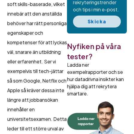
rekryteringstrender
soft skills-baserade, vilket
och tips i min e-post.
innebär att den anställda
Skicka
behöver har rätt personliga
egenskaper och
kompetenser för att lyckas
Nyfiken på våra
väl, snarare än utbildning
tester?
eller erfarenhet. Ser vi
Ladda ner
exempelvis till tech-jättar
exempelrapporter och se
hur datadrivna insikter kan
så som Google, Netflix och
hjälpa dig att rekrytera
Apple så kräver dessa inte
smartare.
längre att jobbansökan
innehåller en
universitetsexamen. Detta
leder till ett större urval av