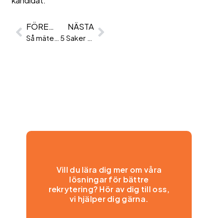
kandidat.
FÖREGÅENDE
NÄSTA
Så mäter du soft skills vid rekrytering
5 Saker att lyfta fram I ditt CV
Vill du lära dig mer om våra
lösningar för bättre
rekrytering? Hör av dig till oss,
vi hjälper dig gärna.