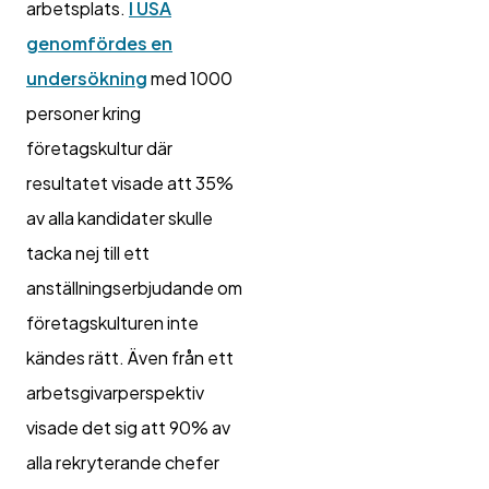
arbetsplats.
I USA
genomfördes en
undersökning
med 1000
personer kring
företagskultur där
resultatet visade att 35%
av alla kandidater skulle
tacka nej till ett
anställningserbjudande om
företagskulturen inte
kändes rätt. Även från ett
arbetsgivarperspektiv
visade det sig att 90% av
alla rekryterande chefer