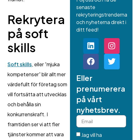
senaste
rekryteringstrenderna
Rekrytera
och nyheterna direkt i
på soft
ditt feed!
skills
Soft skills
, eller ”mjuka
kompetenser” blir allt mer
Eller
värdefullt för företag som
prenumerera
vill fortsätta att utvecklas
på vårt
och behålla sin
nyhetsbrev.
konkurrenskraft. I
framtiden ser vi att fler
tjänster kommer att vara
Jag vill ha