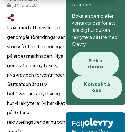
talangen.
juni 15, 2020
Boka en demo eller
kontakta oss för att
I takt med att omvärlden
lära dig hur du kan
rekrytera bättre med
genomgår förändringar ser
Clevry.
vi också stora förändringar
på arbetsmarknaden. Nya
Boka
generationer, ny teknik,
demo
nya krav och förväntningar.
Slutsatsen är att vi
Kontakta
oss
behöver tänka nytt kring
hur vi rekryterar. Vi har kikat
på 3 starka
rekryteringstrender nu och
Följ
framåt:
Följ oss och få de