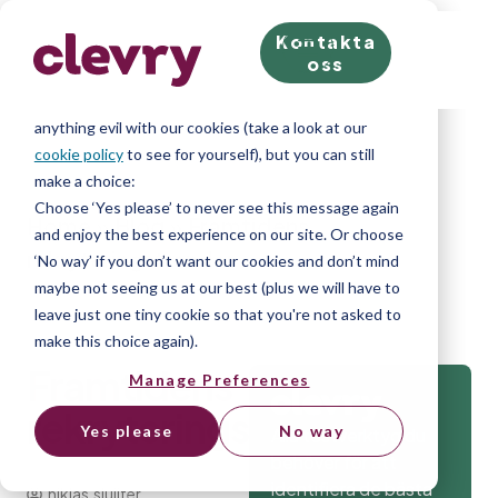
Kontakta
We know right? These cookie pop-ups can really ruin
oss
your visit, so we’ll make this quick. This website does
store cookies on your computer; we don’t do
anything evil with our cookies (take a look at our
cookie policy
to see for yourself), but you can still
make a choice:
Choose ‘Yes please’ to never see this message again
Home
»
Blog
»
Framtidens
and enjoy the best experience on our site. Or choose
rekryteringstrender
‘No way’ if you don’t want our cookies and don’t mind
maybe not seeing us at our best (plus we will have to
leave just one tiny cookie so that you're not asked to
make this choice again).
Framtidens
Manage Preferences
rekryteringstrender
Yes please
No way
Alla testverktyg du
behöver för att
identifiera de bästa
niklas.sluijter