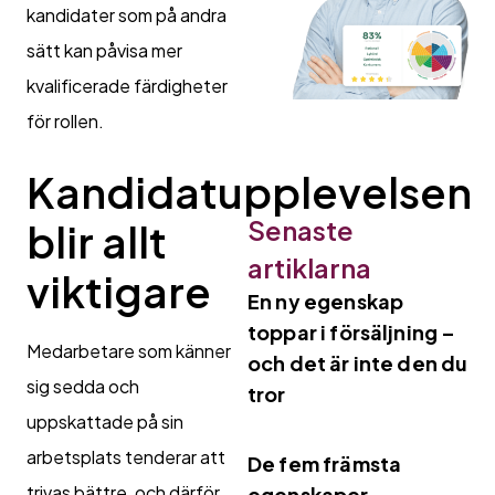
kandidater som på andra
sätt kan påvisa mer
kvalificerade färdigheter
för rollen.
Kandidatupplevelsen
Senaste
blir allt
artiklarna
viktigare
En ny egenskap
toppar i försäljning –
Medarbetare som känner
och det är inte den du
sig sedda och
tror
uppskattade på sin
arbetsplats tenderar att
De fem främsta
trivas bättre, och därför
egenskaper