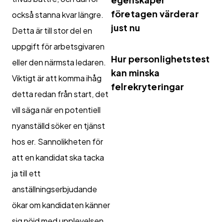
företagen värderar
också stanna kvar längre.
just nu
Detta är till stor del en
uppgift för arbetsgivaren
Hur personlighetstest
eller den närmsta ledaren.
kan minska
Viktigt är att komma ihåg
felrekryteringar
detta redan från start, det
vill säga när en potentiell
nyanställd söker en tjänst
hos er. Sannolikheten för
att en kandidat ska tacka
ja till ett
anställningserbjudande
ökar om kandidaten känner
sig nöjd med upplevelsen