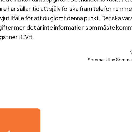
e har sällan tid att själv forska fram telefonnummer
jutillfälle för att du glömt denna punkt. Det ska var
ppgifter men det är inte information som måste kom
st ner i CV:t.
Sommar Utan Somma