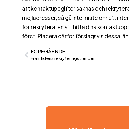
att kontaktuppgifter saknas och rekryterar
mejladresser, så gå inte miste om ett interv
för rekryteraren att hitta dina kontaktu
först. Placera därför förslagsvis dessa läng
FÖREGÅENDE
Framtidens rekryteringstrender