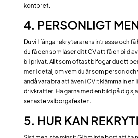
kontoret.
4. PERSONLIGT MEN
Du vill fånga rekryterarens intresse och få
du få den som läser ditt CV att få en bild a
bli privat. Allt som oftast bifogar du ett pe
mer i detalj om vem du är som person och 
ändå vara bra att även i CV:t klämma in en 
drivkrafter. Ha gärna med en bild på dig sjä
senaste valborgsfesten.
5. HUR KAN REKRY
Sist men inte minst: Glöm inte bort att ha