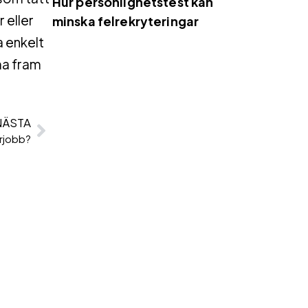
Hur personlighetstest kan
 eller
minska felrekryteringar
a enkelt
ma fram
NÄSTA
rjobb?