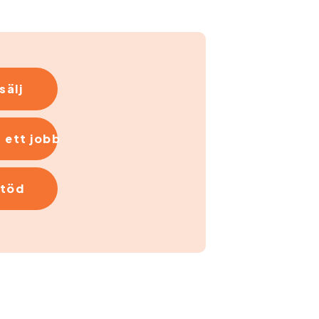
sälj
 ett jobb
stöd