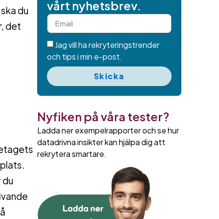
vårt nyhetsbrev.
 ska du
r
, det
Jag vill ha rekryteringstrender
och tips i min e-post.
Skicka
Nyfiken på våra tester?
Ladda ner exempelrapporter och se hur
datadrivna insikter kan hjälpa dig att
retagets
rekrytera smartare.
plats.
r du
livande
på