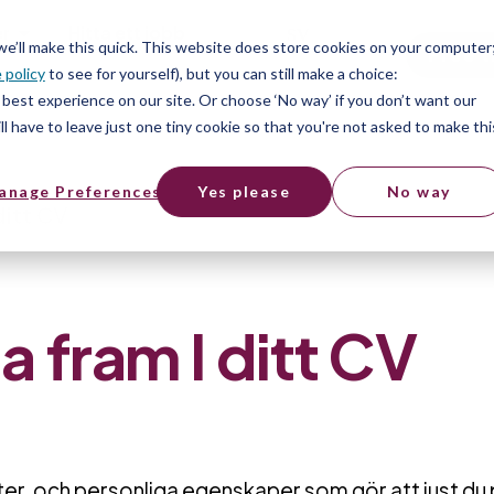
er
Hitta ett jobb
SV
 we’ll make this quick. This website does store cookies on your computer
Free t
 policy
to see for yourself), but you can still make a choice:
er
best experience on our site. Or choose ‘No way’ if you don’t want our
l have to leave just one tiny cookie so that you're not asked to make thi
anage Preferences
Yes please
No way
ditt CV
ta fram I ditt CV
eter, och personliga egenskaper som gör att just du