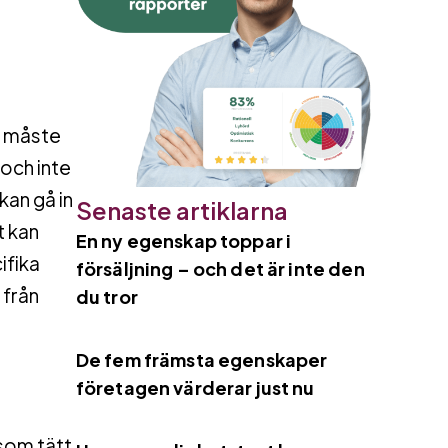
ör måste
 och inte
kan gå in
Senaste artiklarna
t kan
En ny egenskap toppar i
ifika
försäljning – och det är inte den
 från
du tror
De fem främsta egenskaper
företagen värderar just nu
 som tätt