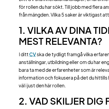
för rollen du har sökt. Till jobb med flera an
från mängden. Vilka 5 saker är viktigast at
1. VILKA AV DINA T
MEST RELEVANTA?
I ditt
CV
ska de tydligt framgå vilka erfarenh
anställningar, utbildning eller om du har eng
bara ta med de erfarenheter som är relevan
information och fokusera på det du hittill
väl i just den här rollen.
2. VAD SKILJER DI