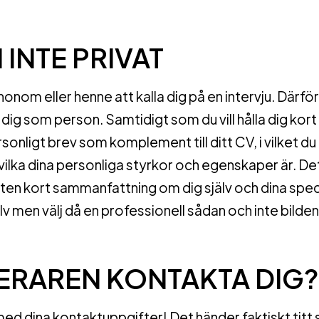
 INTE PRIVAT
 honom eller henne att kalla dig på en intervju. Därf
v dig som person. Samtidigt som du vill hålla dig kort
rsonligt brev som komplement till ditt CV, i vilket du 
vilka dina personliga styrkor och egenskaper är. De
liten kort sammanfattning om dig själv och dina spec
lv men välj då en professionell sådan och inte bilden
TERAREN KONTAKTA DIG?
 med dina kontaktuppgifter! Det händer faktiskt titt