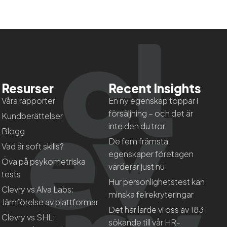
Resurser
Recent Insights
Våra rapporter
En ny egenskap toppar i
försäljning – och det är
Kundberättelser
inte den du tror
Blogg
De fem främsta
Vad är soft skills?
egenskaper företagen
Öva på psykometriska
värderar just nu
tests
Hur personlighetstest kan
Clevry vs Alva Labs:
minska felrekryteringar
Jämförelse av plattformar
Det här lärde vi oss av 183
Clevry vs SHL:
sökande till vår HR-