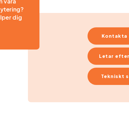
m våra
rytering?
älper dig
Kontakta 
Letar efter
Tekniskt 