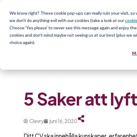
Plattform
Tjänst
We know right? These cookie pop-ups can really ruin your visit, so
we don’t do anything evil with our cookies (take a look at our
cookie
Resurs
Choose ‘Yes please’ to never see this message again and enjoy the 
cookies and don’t mind maybe not seeing us at our best (plus we wil
choice again).
M
Home
»
Blog
»
5 Saker att lyfta fram I 
5 Saker att lyf
Clevry
juni 16, 2020
Ditt CV ska innehålla kunskaper, erfarenh