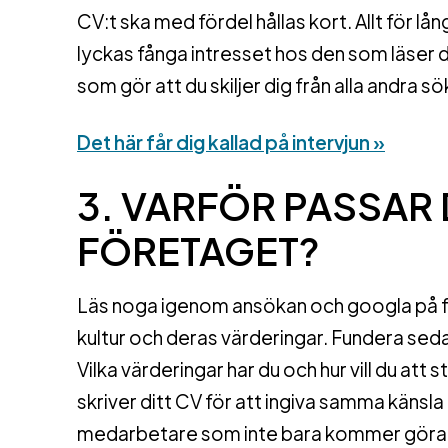
CV:t ska med fördel hållas kort. Allt för l
lyckas fånga intresset hos den som läser di
som gör att du skiljer dig från alla andra s
Det här får dig kallad på intervjun »
3. VARFÖR PASSAR D
FÖRETAGET?
Läs noga igenom ansökan och googla på för
kultur och deras värderingar. Fundera seda
Vilka värderingar har du och hur vill du at
skriver ditt CV för att ingiva samma känsla
medarbetare som inte bara kommer göra j