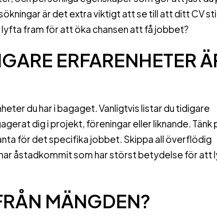
sökningar är det extra viktigt att se till att ditt CV st
t lyfta fram för att öka chansen att få jobbet?
IDIGARE ERFARENHETER Ä
eter du har i bagaget. Vanligtvis listar du tidigare
agerat dig i projekt, föreningar eller liknande. Tänk 
ta för det specifika jobbet. Skippa all överflödig
s har åstadkommit som har störst betydelse för att 
G FRÅN MÄNGDEN?