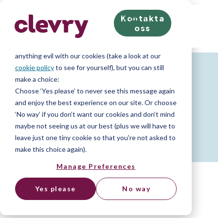
Kontakta
We know right? These cookie pop-ups can really ruin
oss
your visit, so we’ll make this quick. This website does
store cookies on your computer; we don’t do
anything evil with our cookies (take a look at our
cookie policy
to see for yourself), but you can still
make a choice:
Choose ‘Yes please’ to never see this message again
and enjoy the best experience on our site. Or choose
Begär en Offert
‘No way’ if you don’t want our cookies and don’t mind
maybe not seeing us at our best (plus we will have to
leave just one tiny cookie so that you're not asked to
make this choice again).
Manage Preferences
Yes please
No way