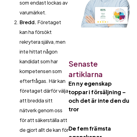
som endast lockas av
varumärket.
Bredd.
Företaget
kan ha försökt
rekrytera själva, men
inte hittat någon
kandidat som har
Senaste
kompetensen som
artiklarna
efterfrågas. Här kan
En ny egenskap
företaget därför välja
toppar i försäljning –
och det är inte den du
att bredda sitt
tror
nätverk genom oss
för att säkerställa att
De fem främsta
de gjort allt de kan för
egenskaper