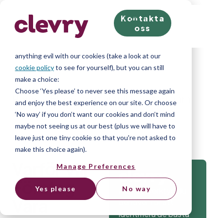
Kontakta
We know right? These cookie pop-ups can really ruin
oss
your visit, so we’ll make this quick. This website does
store cookies on your computer; we don’t do
anything evil with our cookies (take a look at our
cookie policy
to see for yourself), but you can still
make a choice:
Choose ‘Yes please’ to never see this message again
Home
»
Blog
»
Varför Vill Företag Vara
and enjoy the best experience on our site. Or choose
Anonyma I Jobbannonsen?
‘No way’ if you don’t want our cookies and don’t mind
maybe not seeing us at our best (plus we will have to
leave just one tiny cookie so that you're not asked to
make this choice again).
Varför Vill
Manage Preferences
Företag
Yes please
No way
Alla testverktyg du
Vara
behöver för att
identifiera de bästa