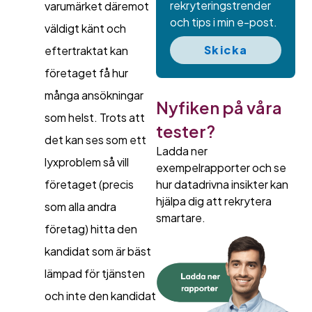
rekryteringstrender
varumärket däremot
och tips i min e-post.
väldigt känt och
Skicka
eftertraktat kan
företaget få hur
många ansökningar
Nyfiken på våra
som helst. Trots att
tester?
det kan ses som ett
Ladda ner
lyxproblem så vill
exempelrapporter och se
hur datadrivna insikter kan
företaget (precis
hjälpa dig att rekrytera
som alla andra
smartare.
företag) hitta den
kandidat som är bäst
lämpad för tjänsten
och inte den kandidat