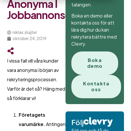
Anonyma I
talangen.
Jobbannonsen?
Boka en demo eller
kontakta oss för att
lära dig hur du kan
niklas.sluijter
rekrytera bättre med
oktober 24, 2019
Clevry.
Boka
I vissa fall vill våra kunder
demo
vara anonyma i början av
rekryteringsprocessen.
Kontakta
Varför är det så? Häng med
oss
så förklarar vi!
Företagets
Följ
varumärke.
Antingen
Följ oss och få de