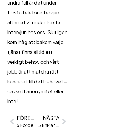
andra fall är det under
första telefonintervjun
alternativt under första
intervjun hos oss. Slutligen,
kom ihåg att bakom varje
tjänst finns alltid ett
verkligt behov och vårt
jobb är att matcha rätt
kandidat till det behovet –
oavsett anonymitet eller
inte!
FÖREGÅENDE
NÄSTA
5 Fördelar Med Att Jobba Extra!
5 Enkla tips för att lyckas på intervjun