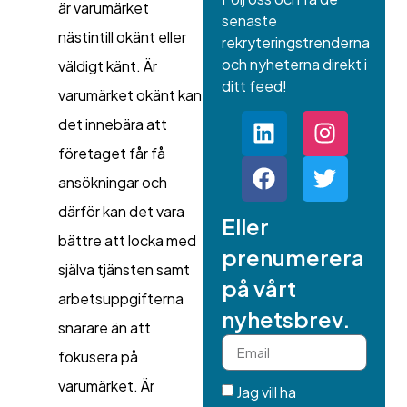
är varumärket
senaste
nästintill okänt eller
rekryteringstrenderna
och nyheterna direkt i
väldigt känt. Är
ditt feed!
varumärket okänt kan
det innebära att
företaget får få
ansökningar och
därför kan det vara
Eller
bättre att locka med
prenumerera
själva tjänsten samt
på vårt
arbetsuppgifterna
nyhetsbrev.
snarare än att
fokusera på
varumärket. Är
Jag vill ha