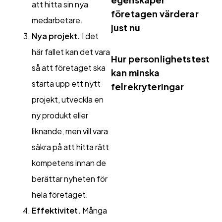
att hitta sin nya
företagen värderar
medarbetare.
just nu
Nya projekt.
I det
här fallet kan det vara
Hur personlighetstest
så att företaget ska
kan minska
starta upp ett nytt
felrekryteringar
projekt, utveckla en
ny produkt eller
liknande, men vill vara
säkra på att hitta rätt
kompetens innan de
berättar nyheten för
hela företaget.
Effektivitet.
Många