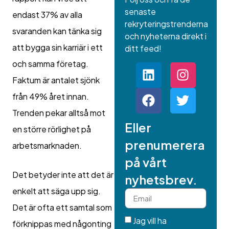
senaste
endast 37% av alla
rekryteringstrenderna
svaranden kan tänka sig
och nyheterna direkt i
att bygga sin karriär i ett
ditt feed!
och samma företag.
Faktum är antalet sjönk
från 49% året innan.
Trenden pekar alltså mot
Eller
en större rörlighet på
prenumerera
arbetsmarknaden.
på vårt
Det betyder inte att det är
nyhetsbrev.
enkelt att säga upp sig.
Det är ofta ett samtal som
Jag vill ha
förknippas med någonting