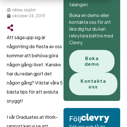
talangen.
niklas.sluijter
Boka en demo eller
oktober 24, 2019
kontakta oss för att
lära dig hur du kan
rekrytera bättre med
Att säga upp sig är
Clevry.
någonting de flesta av oss
kommer att behöva göra
Boka
demo
någon gång i livet. Kanske
har du redan gjort det
Kontakta
någon gång? Vi listar våra 5
oss
bästa tips för att avsluta
snyggt!
I vår Graduates at Work-
Följ
rapport kan vi se att
Följ oss och få de