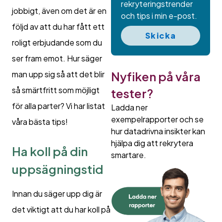
rekryteringstrender
jobbigt, även om det är en
och tips i min e-post.
följd av att du har fått ett
Skicka
roligt erbjudande som du
ser fram emot. Hur säger
Nyfiken på våra
man upp sig så att det blir
så smärtfritt som möjligt
tester?
för alla parter? Vi har listat
Ladda ner
exempelrapporter och se
våra bästa tips!
hur datadrivna insikter kan
hjälpa dig att rekrytera
Ha koll på din
smartare.
uppsägningstid
Innan du säger upp dig är
det viktigt att du har koll på