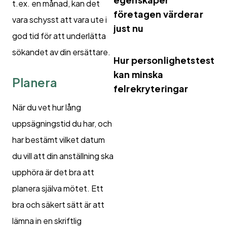
t.ex. en månad, kan det
företagen värderar
vara schysst att vara ute i
just nu
god tid för att underlätta
sökandet av din ersättare.
Hur personlighetstest
kan minska
Planera
felrekryteringar
När du vet hur lång
uppsägningstid du har, och
har bestämt vilket datum
du vill att din anställning ska
upphöra är det bra att
planera själva mötet. Ett
bra och säkert sätt är att
lämna in en skriftlig