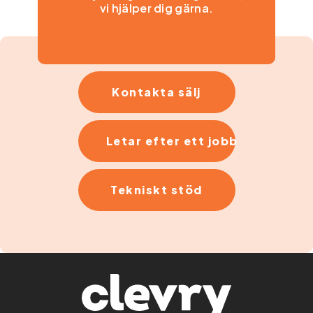
vi hjälper dig gärna.
Kontakta sälj
Letar efter ett jobb
Tekniskt stöd