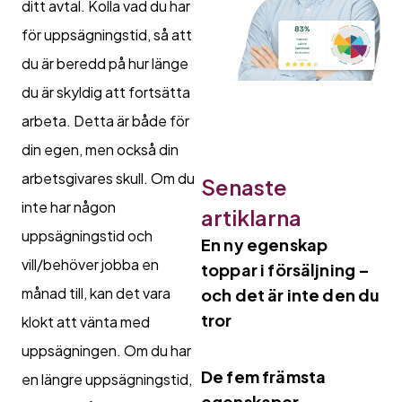
ditt avtal. Kolla vad du har
för uppsägningstid, så att
du är beredd på hur länge
du är skyldig att fortsätta
arbeta. Detta är både för
din egen, men också din
arbetsgivares skull. Om du
Senaste
inte har någon
artiklarna
uppsägningstid och
En ny egenskap
vill/behöver jobba en
toppar i försäljning –
månad till, kan det vara
och det är inte den du
tror
klokt att vänta med
uppsägningen. Om du har
De fem främsta
en längre uppsägningstid,
egenskaper