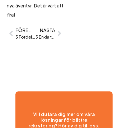
nya äventyr. Det är värt att
fira!
FÖREGÅENDE
NÄSTA
5 Fördelar Med Att Jobba Extra!
5 Enkla tips för att lyckas på intervjun
Vill du lära dig mer om våra
lösningar för bättre
rekrytering? Hör av dig till oss,