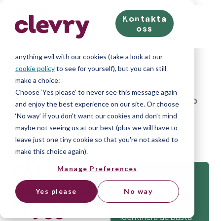
Kontakta
We know right? These cookie pop-ups can really ruin
oss
your visit, so we’ll make this quick. This website does
store cookies on your computer; we don’t do
anything evil with our cookies (take a look at our
cookie policy
to see for yourself), but you can still
make a choice:
Choose ‘Yes please’ to never see this message again
Home
»
Blog
»
Så Avslutar Du Ditt Jobb
and enjoy the best experience on our site. Or choose
Snyggt
‘No way’ if you don’t want our cookies and don’t mind
maybe not seeing us at our best (plus we will have to
leave just one tiny cookie so that you're not asked to
make this choice again).
Så Avslutar
Manage Preferences
Du Ditt Jobb
Yes please
No way
Alla testverktyg du
Snyggt
behöver för att
identifiera de bästa