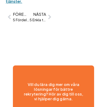
tjänster.
FÖREGÅENDE
NÄSTA
5 Fördelar Med Att Jobba Extra!
5 Enkla tips för att lyckas på intervjun
Vill du lära dig mer om våra
lösningar för bättre
rekrytering? Hör av dig till oss,
vi hjälper dig gärna.