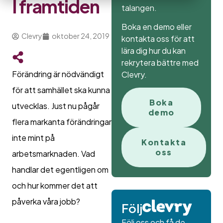
I framtiden
talangen.
Boka en demo eller
Clevry
oktober 24, 2019
kontakta oss för att
lära dig hur du kan
rekrytera bättre med
Förändring är nödvändigt
Clevry.
för att samhället ska kunna
Boka
utvecklas. Just nu pågår
demo
flera markanta förändringar
inte mint på
Kontakta
oss
arbetsmarknaden. Vad
handlar det egentligen om
och hur kommer det att
påverka våra jobb?
Följ
Följ oss och få de