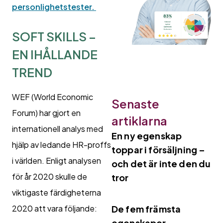
personlighetstester.
SOFT SKILLS –
EN IHÅLLANDE
TREND
WEF (World Economic
Senaste
Forum) har gjort en
artiklarna
internationell analys med
En ny egenskap
hjälp av ledande HR-proffs
toppar i försäljning –
i världen. Enligt analysen
och det är inte den du
för år 2020 skulle de
tror
viktigaste färdigheterna
2020 att vara följande:
De fem främsta
egenskaper