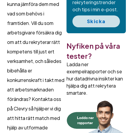
rekryteringstrender
kunna jämföra dem med
och tips i min e-post.
vad som behövs i
Skicka
framtiden. Vill du som
arbetsgivare försäkra dig
om att du rekryterar rätt
Nyfiken på våra
kompetens till just ert
tester?
verksamhet, och således
Ladda ner
bibehålla er
exempelrapporter och se
hur datadrivna insikter kan
konkurrenskraft i takt med
hjälpa dig att rekrytera
att arbetsmarknaden
smartare.
förändras? Kontakta oss
på Clevry så hjälper vi dig
att hitta rätt match med
hjälp av utformade