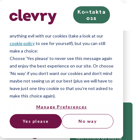
Kontakta
We know right? These cookie pop-ups can really ruin
oss
your visit, so we’ll make this quick. This website does
store cookies on your computer; we don’t do
anything evil with our cookies (take a look at our
cookie policy
to see for yourself), but you can still
make a choice:
Choose ‘Yes please’ to never see this message again
Home
»
Blog
»
De 10 viktigaste
and enjoy the best experience on our site. Or choose
färdigheterna I framtiden
‘No way’ if you don’t want our cookies and don’t mind
maybe not seeing us at our best (plus we will have to
leave just one tiny cookie so that you're not asked to
make this choice again).
De 10
Manage Preferences
viktigaste
Yes please
No way
Alla testverktyg du
färdigheterna
behöver för att
identifiera de bästa