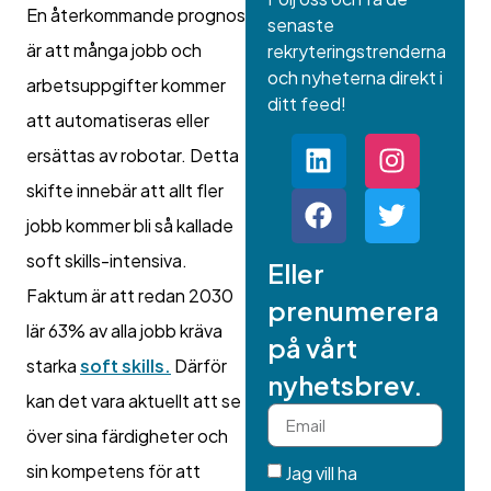
En återkommande prognos
senaste
är att många jobb och
rekryteringstrenderna
och nyheterna direkt i
arbetsuppgifter kommer
ditt feed!
att automatiseras eller
ersättas av robotar. Detta
skifte innebär att allt fler
jobb kommer bli så kallade
soft skills-intensiva.
Eller
Faktum är att redan 2030
prenumerera
lär 63% av alla jobb kräva
på vårt
starka
soft skills.
Därför
nyhetsbrev.
kan det vara aktuellt att se
över sina färdigheter och
sin kompetens för att
Jag vill ha