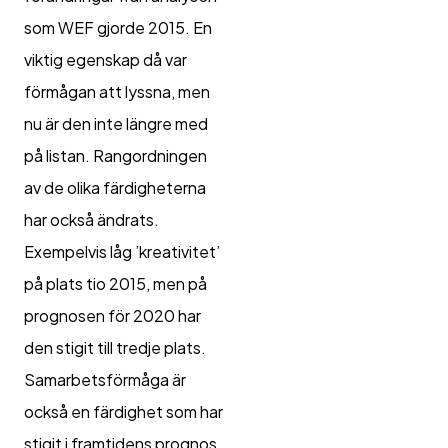
som WEF gjorde 2015. En
viktig egenskap då var
förmågan att lyssna, men
nu är den inte längre med
på listan. Rangordningen
av de olika färdigheterna
har också ändrats.
Exempelvis låg ’kreativitet’
på plats tio 2015, men på
prognosen för 2020 har
den stigit till tredje plats.
Samarbetsförmåga är
också en färdighet som har
stigit i framtidens prognos,