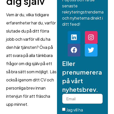
dig själv
senaste
rekryteringstrenderna
Vem är du, vilka tidigare
och nyheterna direkt i
erfarenheter har du, varför
ditt feed!
slutade du på ditt förra
jobb och varför vill du ha
den här tjänsten? Öva på
att svara på alla tänkbara
Eller
frågor om dig själv på ett
prenumerera
så bra sätt som möjligt. Läs
på vårt
också igenom ditt CV och
personliga brev innan
nyhetsbrev.
intervjun för att fräscha
upp minnet.
Jag vill ha