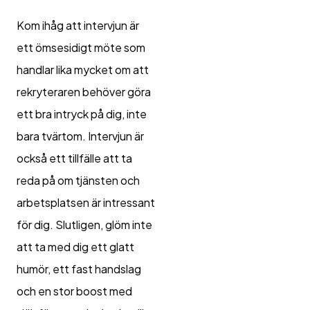
Kom ihåg
att intervjun är
ett ömsesidigt möte som
handlar lika mycket om att
rekryteraren behöver göra
ett bra intryck på dig, inte
bara tvärtom. Intervjun är
också ett tillfälle att ta
reda på om tjänsten och
arbetsplatsen är intressant
för dig. Slutligen, glöm inte
att ta med dig ett glatt
humör, ett fast handslag
och en stor boost med