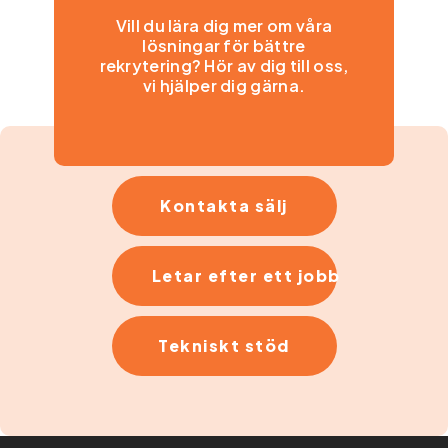
Vill du lära dig mer om våra
lösningar för bättre
rekrytering? Hör av dig till oss,
vi hjälper dig gärna.
Kontakta sälj
Letar efter ett jobb
Tekniskt stöd