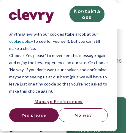
Kontakta
We know right? These cookie pop-ups can really ruin
oss
your visit, so we’ll make this quick. This website does
store cookies on your computer; we don’t do
anything evil with our cookies (take a look at our
cookie policy
to see for yourself), but you can still
make a choice:
Choose ‘Yes please’ to never see this message again
Home
»
Blog
»
5 Enkla tips för att lyckas
and enjoy the best experience on our site. Or choose
på intervjun
‘No way’ if you don’t want our cookies and don’t mind
maybe not seeing us at our best (plus we will have to
leave just one tiny cookie so that you're not asked to
make this choice again).
5 Enkla tips
Manage Preferences
för att
Yes please
No way
Alla testverktyg du
lyckas på
behöver för att
identifiera de bästa