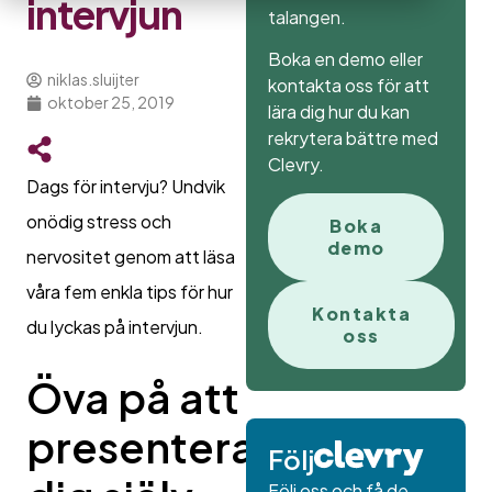
intervjun
talangen.
Boka en demo eller
niklas.sluijter
kontakta oss för att
oktober 25, 2019
lära dig hur du kan
rekrytera bättre med
Clevry.
Dags för intervju? Undvik
onödig stress och
Boka
demo
nervositet genom att läsa
våra fem enkla tips för hur
Kontakta
du lyckas på intervjun.
oss
Öva på att
presentera
Följ
Följ oss och få de