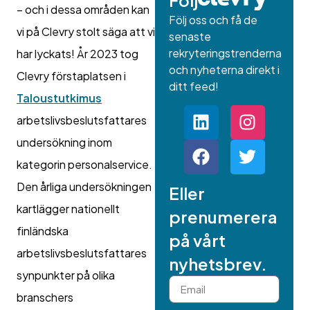
Följ
– och i dessa områden kan
Följ oss och få de
vi på Clevry stolt säga att vi
senaste
rekryteringstrenderna
har lyckats! År 2023 tog
och nyheterna direkt i
Clevry förstaplatsen i
ditt feed!
Taloustutkimus
arbetslivsbeslutsfattares
undersökning inom
kategorin personalservice.
Den årliga undersökningen
Eller
kartlägger nationellt
prenumerera
finländska
på vårt
arbetslivsbeslutsfattares
nyhetsbrev.
synpunkter på olika
branschers