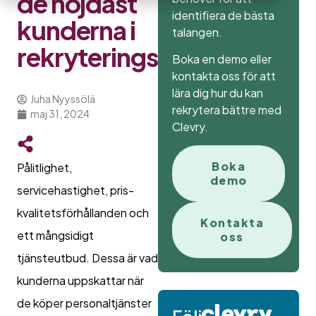
de nöjdast
identifiera de bästa
kunderna i
talangen.
rekryteringsbranschen?
Boka en demo eller
kontakta oss för att
lära dig hur du kan
Juha Nyyssölä
rekrytera bättre med
maj 31, 2024
Clevry.
Boka
Pålitlighet,
demo
servicehastighet, pris-
kvalitetsförhållanden och
Kontakta
ett mångsidigt
oss
tjänsteutbud. Dessa är vad
kunderna uppskattar när
de köper personaltjänster