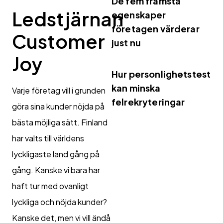
De fem främsta
Ledstjärnan
egenskaper
företagen värderar
Customer
just nu
Joy
Hur personlighetstest
kan minska
Varje företag vill i grunden
felrekryteringar
göra sina kunder nöjda på
bästa möjliga sätt. Finland
har valts till världens
lyckligaste land gång på
gång. Kanske vi bara har
haft tur med ovanligt
lyckliga och nöjda kunder?
Kanske det, men vi vill ändå