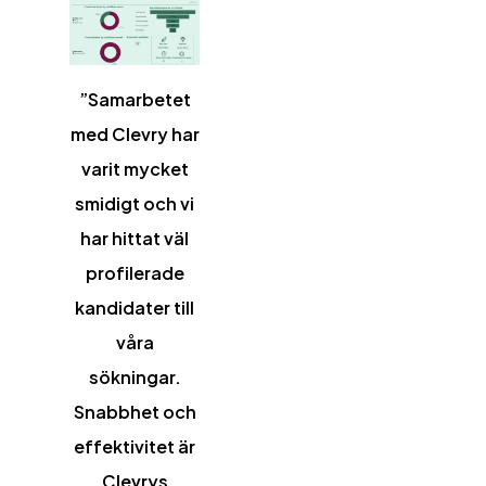
”Samarbetet
med Clevry har
varit mycket
smidigt och vi
har hittat väl
profilerade
kandidater till
våra
sökningar.
Snabbhet och
effektivitet är
Clevrys