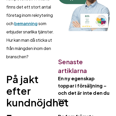
finns det ett stort antal
företag inom rekrytering
och
bemanning
som
erbjuder snarlika tjänster.
Hur kan man då sticka ut
från mängden inom den
branschen?
Senaste
artiklarna
På jakt
En ny egenskap
toppar i försäljning –
efter
och det är inte den du
kundnöjdhet
tror
–