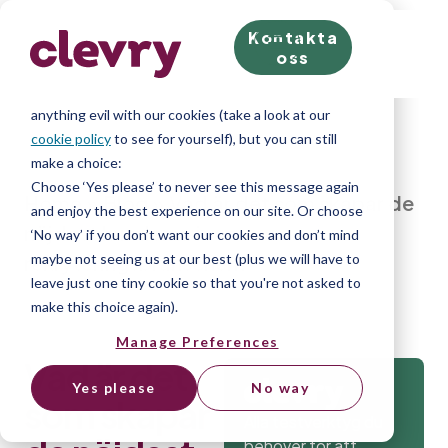
Kontakta
We know right? These cookie pop-ups can really ruin
oss
your visit, so we’ll make this quick. This website does
store cookies on your computer; we don’t do
anything evil with our cookies (take a look at our
cookie policy
to see for yourself), but you can still
make a choice:
Choose ‘Yes please’ to never see this message again
Home
»
Blog
»
Vad är det som skapar de
and enjoy the best experience on our site. Or choose
nöjdast kunderna i
‘No way’ if you don’t want our cookies and don’t mind
maybe not seeing us at our best (plus we will have to
rekryteringsbranschen?
leave just one tiny cookie so that you're not asked to
make this choice again).
Manage Preferences
Vad är det
Yes please
No way
som skapar
Alla testverktyg du
behöver för att