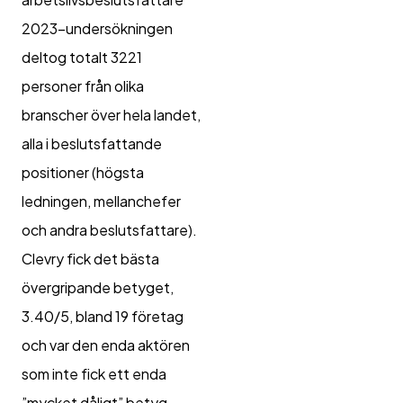
2023-undersökningen
deltog totalt 3221
personer från olika
branscher över hela landet,
alla i beslutsfattande
positioner (högsta
ledningen, mellanchefer
och andra beslutsfattare).
Clevry fick det bästa
övergripande betyget,
3.40/5, bland 19 företag
och var den enda aktören
som inte fick ett enda
”mycket dåligt” betyg.