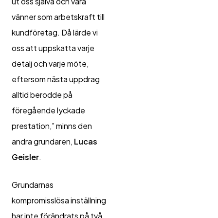
ut oss själva och våra
vänner som arbetskraft till
kundföretag. Då lärde vi
oss att uppskatta varje
detalj och varje möte,
eftersom nästa uppdrag
alltid berodde på
föregående lyckade
prestation,” minns den
andra grundaren,
Lucas
Geisler
.
Grundarnas
kompromisslösa inställning
har inte förändrats på två