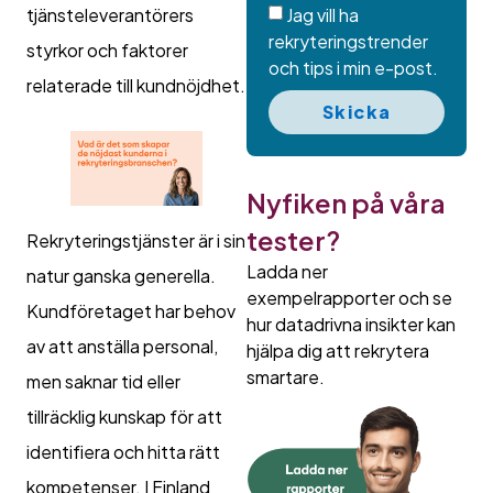
Jag vill ha
tjänsteleverantörers
rekryteringstrender
styrkor och faktorer
och tips i min e-post.
relaterade till kundnöjdhet.
Skicka
Nyfiken på våra
tester?
Rekryteringstjänster är i sin
Ladda ner
natur ganska generella.
exempelrapporter och se
Kundföretaget har behov
hur datadrivna insikter kan
av att anställa personal,
hjälpa dig att rekrytera
smartare.
men saknar tid eller
tillräcklig kunskap för att
identifiera och hitta rätt
kompetenser. I Finland