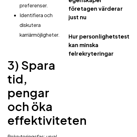
preferenser.
företagen värderar
Identifiera och
just nu
diskutera
karriärmöjligheter.
Hur personlighetstest
kan minska
felrekryteringar
3)
Spara
tid,
pengar
och öka
effektiviteten
Rekryteringsfas: urval,