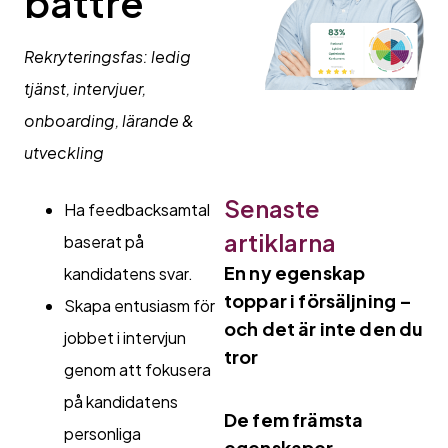
bättre
Rekryteringsfas: ledig
tjänst
,
intervjuer,
onboarding, lärande &
utveckling
Senaste
Ha feedbacksamtal
artiklarna
baserat på
En ny egenskap
kandidatens svar.
toppar i försäljning –
Skapa entusiasm för
och det är inte den du
jobbet i intervjun
tror
genom att fokusera
på kandidatens
De fem främsta
personliga
egenskaper