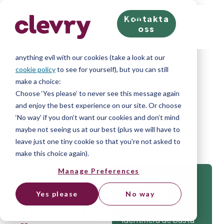
Kontakta
We know right? These cookie pop-ups can really ruin
oss
your visit, so we’ll make this quick. This website does
store cookies on your computer; we don’t do
anything evil with our cookies (take a look at our
cookie policy
to see for yourself), but you can still
make a choice:
Choose ‘Yes please’ to never see this message again
Home
»
Blog
»
9 sätt tester kan
and enjoy the best experience on our site. Or choose
underlätta för rekryterare
‘No way’ if you don’t want our cookies and don’t mind
maybe not seeing us at our best (plus we will have to
leave just one tiny cookie so that you're not asked to
make this choice again).
9 sätt tester
Manage Preferences
kan
Yes please
No way
Alla testverktyg du
underlätta
behöver för att
identifiera de bästa