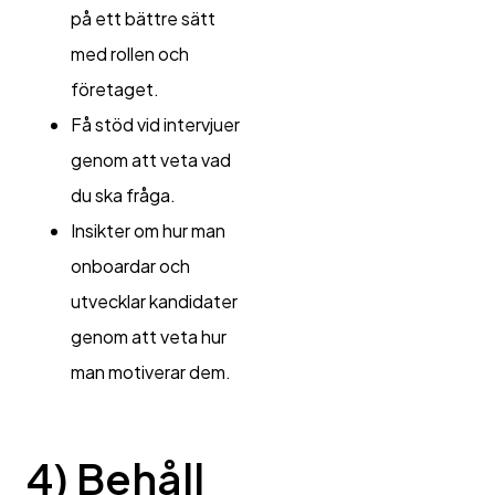
på ett bättre sätt
med rollen och
företaget.
Få stöd vid intervjuer
genom att veta vad
du ska fråga.
Insikter om hur man
onboardar och
utvecklar kandidater
genom att veta hur
man motiverar dem.
4)
Behåll