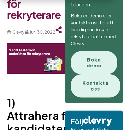
för
talangen.
rekryterare
Boka en demo eller
kontakta oss för att
lära dig hur du kan
Clevry
juni 30, 2022
rekrytera bättre med
Clevry.
Boka
demo
Kontakta
oss
1)
Attrahera fler
Följ
kandidater
Följ oss och få de