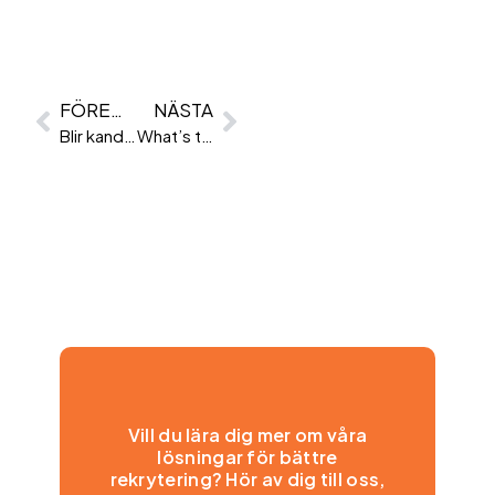
FÖREGÅENDE
NÄSTA
Blir kandidater avskräckta av psykometriska tester?
What’s the scientific verdict on game-based assessments?
Vill du lära dig mer om våra
lösningar för bättre
rekrytering? Hör av dig till oss,