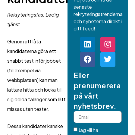
senaste
rekryteringstrenderna
Rekryteringsfas: Ledig
och nyheterna direkt i
tjänst
ditt feed!
Genom att låta
kandidaterna göra ett
snabbt test inför jobbet
(till exempel via
Eller
webbplatsen) kan man
prenumerera
lättare hitta och locka till
på vårt
sig dolda talanger som lätt
nyhetsbrev.
missas utan tester.
Dessa kandidater kanske
Jag vill ha