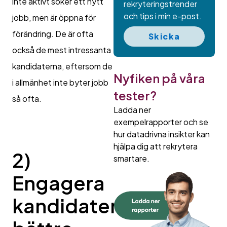
inte aktivt söker ett nytt
rekryteringstrender
och tips i min e-post.
jobb, men är öppna för
förändring. De är ofta
Skicka
också de mest intressanta
kandidaterna, eftersom de
Nyfiken på våra
i allmänhet inte byter jobb
tester?
så ofta.
Ladda ner
exempelrapporter och se
hur datadrivna insikter kan
hjälpa dig att rekrytera
2)
smartare.
Engagera
kandidater