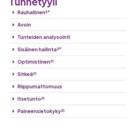
Tunnetyyli
Rauhallinen³°
Avoin
Tunteiden analysointi
Sisäinen hallinta³°
Optimistinen²¹
Sitkeä²¹
Riippumattomuus
Itsetunto²¹
Paineensietokyky²¹