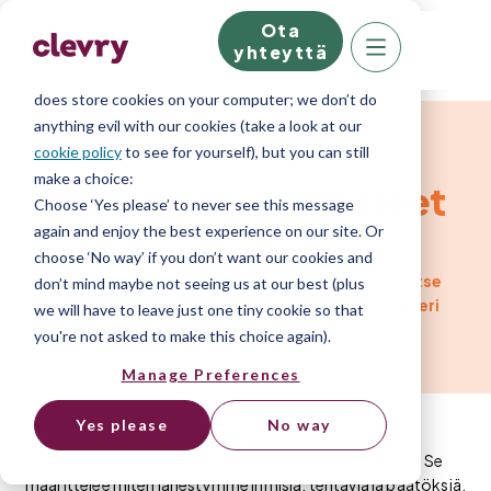
Ota
We know right? These cookie pop-ups can really
yhteyttä
ruin your visit, so we’ll make this quick. This website
does store cookies on your computer; we don’t do
Arviointialusta
anything evil with our cookies (take a look at our
cookie policy
to see for yourself), but you can still
make a choice:
Persoonallisuuspiirteet
Choose ‘Yes please’ to never see this message
again and enjoy the best experience on our site. Or
choose ‘No way’ if you don’t want our cookies and
Rakenna omia persoonallisuusarviointeja. Valitse
don’t mind maybe not seeing us at our best (plus
mitkä piirteet ovat juuri teille tärkeitä arvioida eri
we will have to leave just one tiny cookie so that
rooleissa.
you're not asked to make this choice again).
Manage Preferences
Yes please
No way
Persoonallisuus vaikuttaa tapaamme työskennellä. Se
määrittelee miten lähestymme ihmisiä, tehtäviä ja päätöksiä,