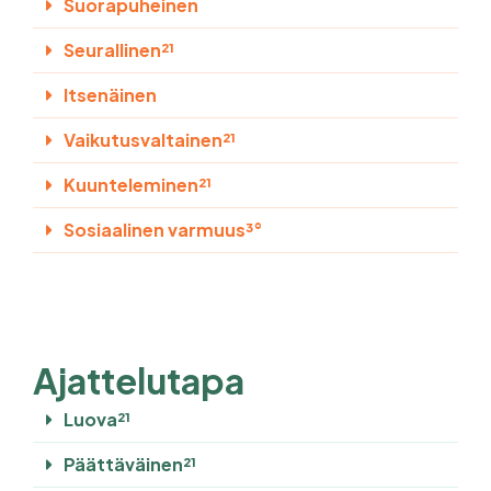
Suorapuheinen
Seurallinen²¹
Itsenäinen
Vaikutusvaltainen²¹
Kuunteleminen²¹
Sosiaalinen varmuus³°
Ajattelutapa
Luova²¹
Päättäväinen²¹