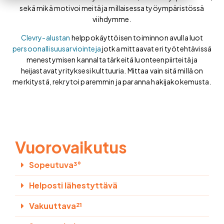
sekä mikä motivoi meitä ja millaisessa työympäristössä
viihdymme.
Clevry-alustan
helppokäyttöisen toiminnon avulla luot
persoonallisuusarviointeja
jotka mittaavat eri työtehtävissä
menestymisen kannalta tärkeitä luonteenpiirteitä ja
heijastavat yrityksesi kulttuuria. Mittaa vain sitä millä on
merkitystä, rekrytoi paremmin ja paranna hakijakokemusta.
Vuorovaikutus
Sopeutuva³°
Helposti lähestyttävä
Vakuuttava²¹