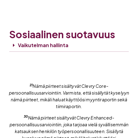
Sosiaalinen suotavuus
Vaikutelman hallinta
21
Nämä piirteet sisältyvät Clevry Core-
persoonallisuusarviointiin. Varmista, että sisällytät kyselyyn
nämä piirteet, mikäli haluat käyttöösi myyntiraportin sekä
tiimiraportin.
30
Nämä piirteet sisältyvät Clevry Enhanced-
persoonallisuusarviointiin, joka tarjoaa vielä syvällisemmän
katsauksen henkilön työpersoonallisuuteen. Sisällytä
kyselyyn nämä piirteet, mikäli haluat käyttöösi