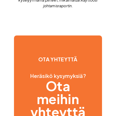
johtamisraportin.
OTA YHTEYTTÄ
Heräsikö kysymyksiä?
Ota
meihin
yhteyttä