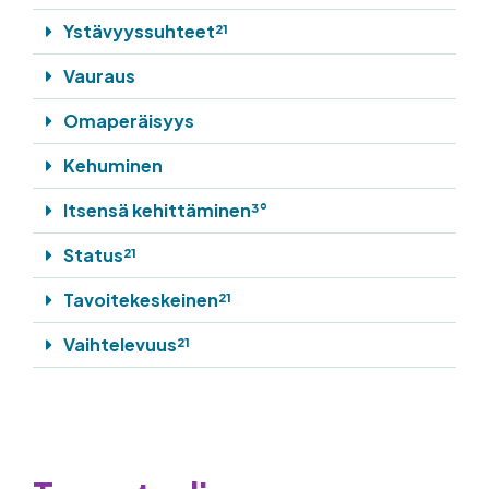
Ystävyyssuhteet²¹
Vauraus
Omaperäisyys
Kehuminen
Itsensä kehittäminen³°
Status²¹
Tavoitekeskeinen²¹
Vaihtelevuus²¹