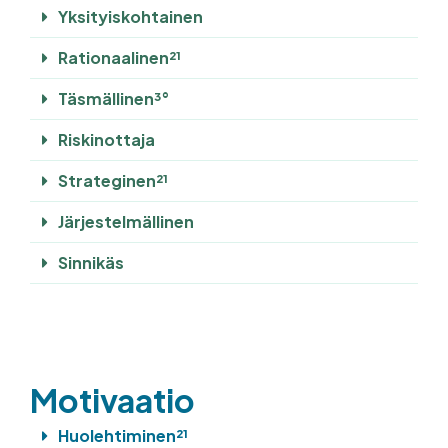
Yksityiskohtainen
Rationaalinen²¹
Täsmällinen³°
Riskinottaja
Strateginen²¹
Järjestelmällinen
Sinnikäs
Motivaatio
Huolehtiminen²¹