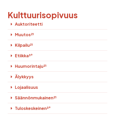
Kulttuurisopivuus
Auktoriteetti
Muutos²¹
Kilpailu²¹
Etiikka³°
Huumorintaju²¹
Älykkyys
Lojaalisuus
Säännönmukainen²¹
Tuloskeskeinen³°