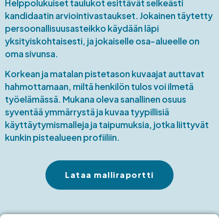
Helppolukuiset taulukot esittävät selkeästi
kandidaatin arviointivastaukset. Jokainen täytetty
persoonallisuusasteikko käydään läpi
yksityiskohtaisesti, ja jokaiselle osa-alueelle on
oma sivunsa.
Korkean ja matalan pistetason kuvaajat auttavat
hahmottamaan, miltä henkilön tulos voi ilmetä
työelämässä. Mukana oleva sanallinen osuus
syventää ymmärrystä ja kuvaa tyypillisiä
käyttäytymismalleja ja taipumuksia, jotka liittyvät
kunkin pistealueen profiiliin.
Lataa malliraportti