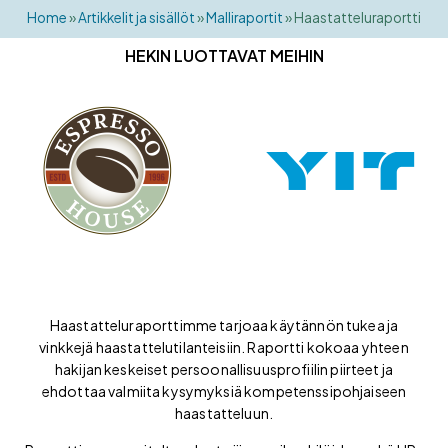
Home
»
Artikkelit ja sisällöt
»
Malliraportit
»
Haastatteluraportti
HEKIN LUOTTAVAT MEIHIN
Haastatteluraporttimme tarjoaa käytännön tukea ja
vinkkejä haastattelutilanteisiin. Raportti kokoaa yhteen
hakijan keskeiset persoonallisuusprofiilin piirteet ja
ehdottaa valmiita kysymyksiä kompetenssipohjaiseen
haastatteluun.