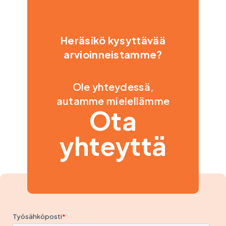
Heräsikö kysyttävää
arvioinneistamme?
Ole yhteydessä,
autamme mielellämme
Ota
yhteyttä