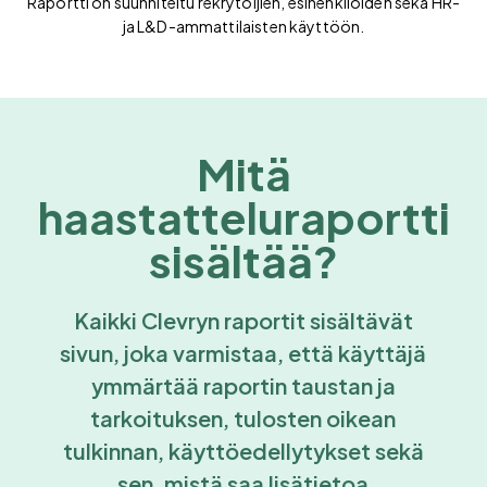
Raportti on suunniteltu rekrytoijien, esihenkilöiden sekä HR-
ja L&D-ammattilaisten käyttöön.
Mitä
haastatteluraportti
sisältää?
Kaikki Clevryn raportit sisältävät
sivun, joka varmistaa, että käyttäjä
ymmärtää raportin taustan ja
tarkoituksen, tulosten oikean
tulkinnan, käyttöedellytykset sekä
sen, mistä saa lisätietoa