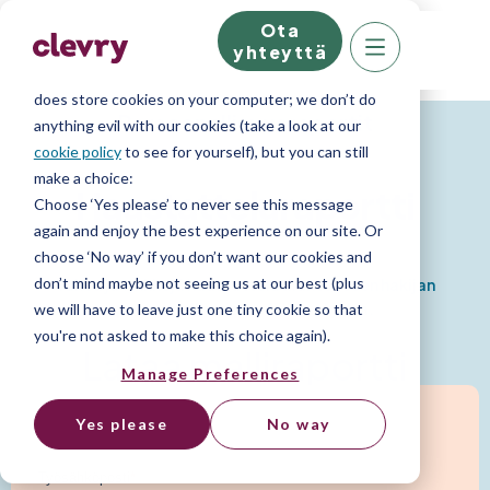
Ota
We know right? These cookie pop-ups can really
yhteyttä
ruin your visit, so we’ll make this quick. This website
does store cookies on your computer; we don’t do
Persoonallisuusraportit
anything evil with our cookies (take a look at our
cookie policy
to see for yourself), but you can still
make a choice:
Haastatteluraportti
Choose ‘Yes please’ to never see this message
again and enjoy the best experience on our site. Or
choose ‘No way’ if you don’t want our cookies and
don’t mind maybe not seeing us at our best (plus
Tukea ja vinkkejä haastattelutilanteeseen hakijan
persoonallisuusprofiilin pohjalta.
we will have to leave just one tiny cookie so that
you're not asked to make this choice again).
Lataa malliraportti
Manage Preferences
Yes please
No way