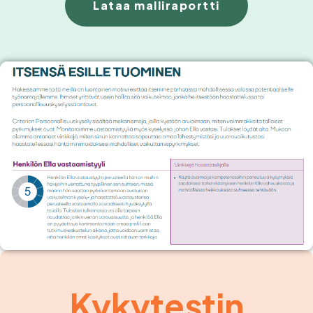
Lataa malliraportti
Kykytestin