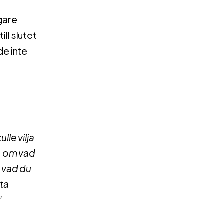
gare
ll slutet
de inte
lle vilja
ng om vad
a vad du
ta
”