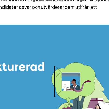
andidatens svar och utvärderar dem utifrån ett