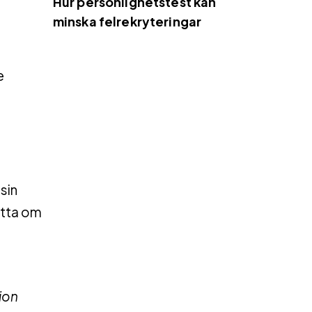
Hur personlighetstest kan
minska felrekryteringar
e
.
sin
ätta om
ion