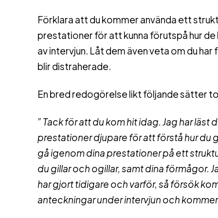
Förklara att du kommer använda ett struktu
prestationer för att kunna förutspå hur de 
av intervjun. Låt dem även veta om du har f
blir distraherade.
En bred redogörelse likt följande sätter t
” Tack för att du kom hit idag. Jag har läst
prestationer djupare för att förstå hur du gj
gå igenom dina prestationer på ett struktu
du gillar och ogillar, samt dina förmågor. J
har gjort tidigare och varför, så försök 
anteckningar under intervjun och kommer l