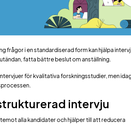
g frågor i en standardiserad form kan hjälpa interv
lutändan, fatta bättre beslut om anställning.
tervjuer för kvalitativa forskningsstudier, men ida
gsprocessen.
trukturerad intervju
emot alla kandidater och hjälper till att reducera