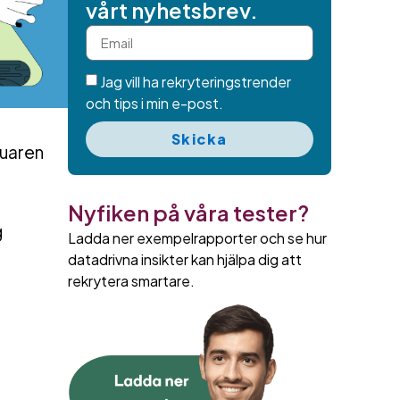
vårt nyhetsbrev.
Jag vill ha rekryteringstrender
och tips i min e-post.
Skicka
juaren
Nyfiken på våra tester?
g
Ladda ner exempelrapporter och se hur
datadrivna insikter kan hjälpa dig att
rekrytera smartare.