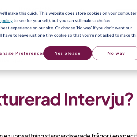
er
Hitta ett jobb
SV
 we’ll make this quick. This website does store cookies on your computer
Free t
 policy
to see for yourself), but you can still make a choice:
er
best experience on our site. Or choose ‘No way’ if you don’t want our
l have to leave just one tiny cookie so that you're not asked to make thi
anage Preferences
Yes please
No way
Intervju?
kturerad Intervju?
ren en uppsättning standardiserade frågor i en specif