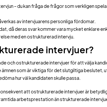
ervjun – du kan fråga de frågor som verkligen spelar 
påverkas av intervjuarens personliga fördomar.
didat, då deras svar kommer vara mycket enklare enk
relse med en ostrukturerad intervju.
ukturerade intervjuer?
e och ostrukturerade intervjuer för att välja kandi
ämnen som är viktiga för det slutgiltiga beslutet, 
 bedöma hur väl kandidaten skulle passa.
nsekvent att ostrukturerade intervjuer är betydli
ramtida arbetsprestation än strukturerade intervju