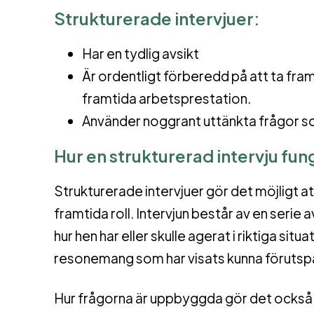
Strukturerade intervjuer:
Har en tydlig avsikt
Är ordentligt förberedd på att ta fra
framtida arbetsprestation.
Använder noggrant uttänkta frågor so
Hur en strukturerad intervju fun
Strukturerade intervjuer gör det möjligt at
framtida roll. Intervjun består av en serie
hur hen har eller skulle agerat i riktiga sit
resonemang som har visats kunna förutsp
Hur frågorna är uppbyggda gör det också s