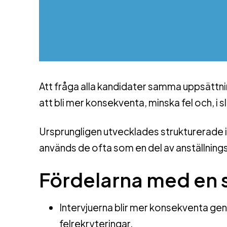
Att fråga alla kandidater samma uppsättnin
att bli mer konsekventa, minska fel och, i s
Ursprungligen utvecklades strukturerade in
används de ofta som en del av anställnin
Fördelarna med en s
Intervjuerna blir mer konsekventa gent
felrekryteringar.