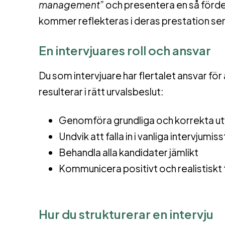
management
” och presentera en så fördel
kommer reflekteras i deras prestation sena
En intervjuares roll och ansvar
Du som intervjuare har flertalet ansvar för 
resulterar i rätt urvalsbeslut:
Genomföra grundliga och korrekta ut
Undvik att falla in i vanliga intervjumis
Behandla alla kandidater jämlikt
Kommunicera positivt och realistiskt 
Hur du strukturerar en intervju