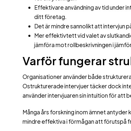
Effektivare användning av tid under int
ditt företag.
Det är mindre sannolikt att intervjun 
Mer effektivtett vid valet av slutkan
jämföra mot rollbeskrivningen i jämfö
Varför fungerar str
Organisationer använder både strukturerad
Ostrukturerade intervjuer täcker dock inte 
använder intervjuaren sin intuition för att
Många års forskning inom ämnet antyder ko
mindre effektiva i förmågan att förutspå f