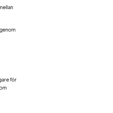
 mellan
, genom
gare för
r om