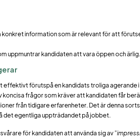
m konkret information som är relevant för att föruts
m uppmuntrar kandidaten att vara öppen och ärlig
gerar
t effektivt förutspå en kandidats troliga agerande i 
 av koncisa frågor som kräver att kandidaten får ber
uationer från tidigare erfarenheter. Det är denna sorts
å det egentliga uppträdandet på jobbet.
vårare för kandidaten att använda sig av ”
impress