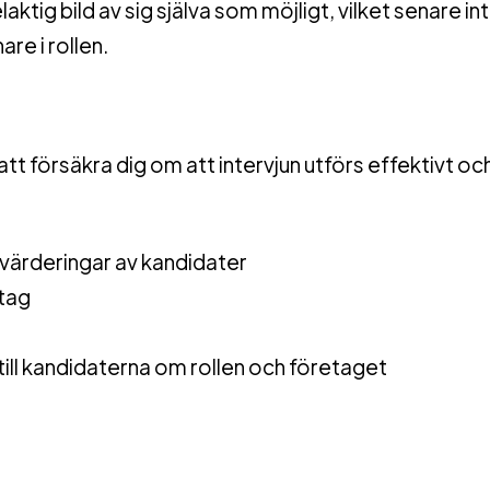
aktig bild av sig själva som möjligt, vilket senare in
re i rollen.
att försäkra dig om att intervjun utförs effektivt oc
värderingar av kandidater
stag
till kandidaterna om rollen och företaget