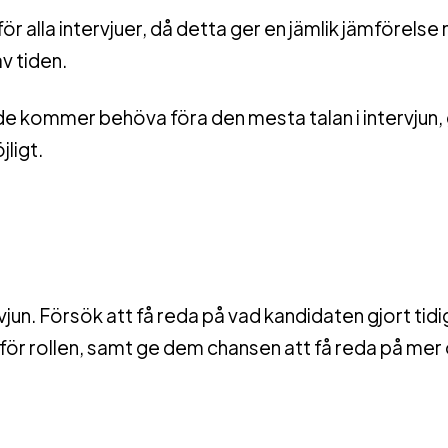
ör alla intervjuer, då detta ger en jämlik jämförelse
v tiden.
 de kommer behöva föra den mesta talan i intervjun
jligt.
jun. Försök att få reda på vad kandidaten gjort tidi
a för rollen, samt ge dem chansen att få reda på me