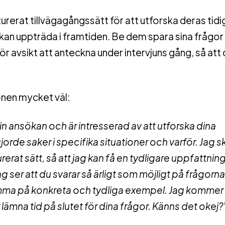
rerat tillvägagångssätt för att utforska deras tidi
kan uppträda i framtiden. Be dem spara sina frågor ti
ör avsikt att anteckna under intervjuns gång, så att 
onen mycket väl:
 din ansökan och är intresserad av att utforska dina
orde saker i specifika situationer och varför. Jag sku
rerat sätt, så att jag kan få en tydligare uppfattni
ag ser att du svarar så ärligt som möjligt på frågorn
komma på konkreta och tydliga exempel. Jag kommer 
ämna tid på slutet för dina frågor. Känns det okej?