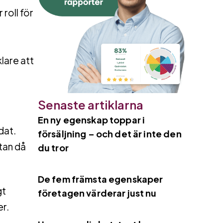
roll för
lare att
Senaste artiklarna
En ny egenskap toppar i
dat.
försäljning – och det är inte den
utan då
du tror
De fem främsta egenskaper
gt
företagen värderar just nu
er.