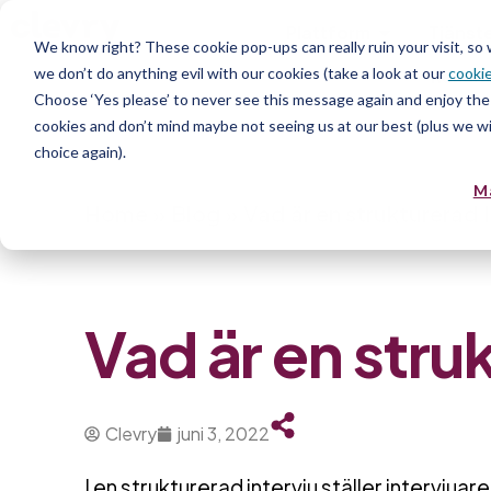
Plattform
Tjänst
We know right? These cookie pop-ups can really ruin your visit, so
we don’t do anything evil with our cookies (take a look at our
cookie
Resurs
Choose ‘Yes please’ to never see this message again and enjoy the 
cookies and don’t mind maybe not seeing us at our best (plus we wil
choice again).
M
Home
»
Blog
»
Vad är en strukturerad 
Vad är en stru
Clevry
juni 3, 2022
I en strukturerad intervju ställer intervjua