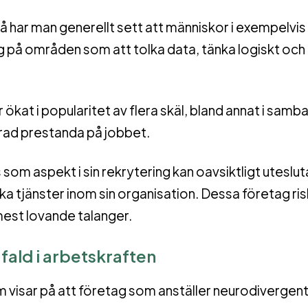
så har man generellt sett att människor i exempelvis
g på områden som att tolka data, tänka logiskt och
ökat i popularitet av flera skäl, bland annat i sam
rad prestanda på jobbet.
om aspekt i sin rekrytering kan oavsiktligt uteslut
a tjänster inom sin organisation. Dessa företag ri
 mest lovande talanger.
ald i arbetskraften
 visar på att företag som anställer neurodivergen