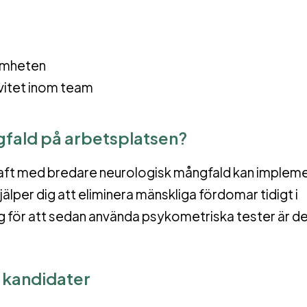
samheten
ivitet inom team
gfald på arbetsplatsen?
raft med bredare neurologisk mångfald kan implem
jälper dig att eliminera mänskliga fördomar tidigt i
för att sedan använda psykometriska tester är det
 kandidater