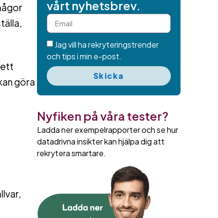
vårt nyhetsbrev.
mågor
tälla,
Jag vill ha rekryteringstrender
och tips i min e-post.
 ett
Skicka
kan göra
Nyfiken på våra tester?
Ladda ner exempelrapporter och se hur
datadrivna insikter kan hjälpa dig att
h
rekrytera smartare.
lvar,