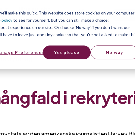
er
Hitta ett jobb
SV
 we’ll make this quick. This website does store cookies on your computer
Free t
 policy
to see for yourself), but you can still make a choice:
er
best experience on our site. Or choose ‘No way’ if you don’t want our
l have to leave just one tiny cookie so that you're not asked to make thi
anage Preferences
Yes please
No way
rekrytering
ngfald i rekryter
 myntats av den amerikanska journalisten Harvey B