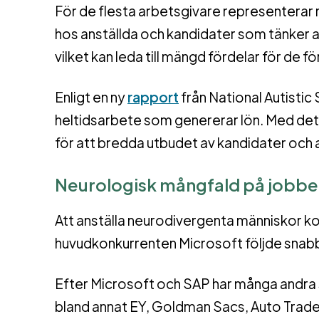
För de flesta arbetsgivare representerar
hos anställda och kandidater som tänker an
vilket kan leda till mängd fördelar för de f
Enligt en ny
rapport
från National Autistic
heltidsarbete som genererar lön. Med det
för att bredda utbudet av kandidater och
Neurologisk mångfald på jobbe
Att anställa neurodivergenta människor k
huvudkonkurrenten Microsoft följde snabb
Efter Microsoft och SAP har många andra s
bland annat EY, Goldman Sacs, Auto Trade