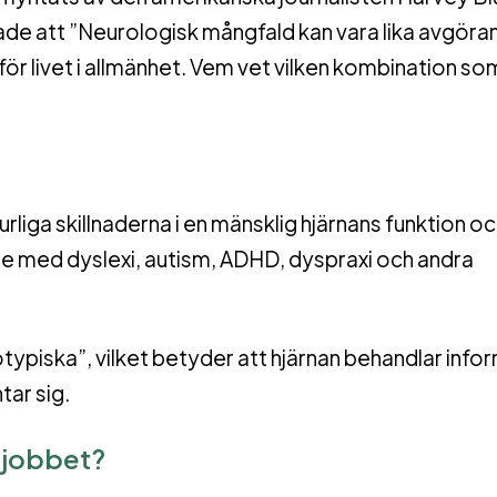
dade att ”Neurologisk mångfald kan vara lika avgöra
ör livet i allmänhet. Vem vet vilken kombination so
rliga skillnaderna i en mänsklig hjärnans funktion oc
e de med dyslexi, autism, ADHD, dyspraxi och andra
ypiska”, vilket betyder att hjärnan behandlar info
tar sig.
 jobbet?