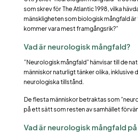
som skrev för The Atlantic 1998, vilka häv
mänskligheten som biologisk mångfald är f
kommer vara mest framgångsrik?”
Vad är neurologisk mångfald?
”Neurologisk mångfald” hänvisar till de natu
människor naturligt tänker olika, inklusiv
neurologiska tillstånd.
De flesta människor betraktas som ”neurot
på ett sätt som resten av samhället förvän
Vad är neurologisk mångfald på