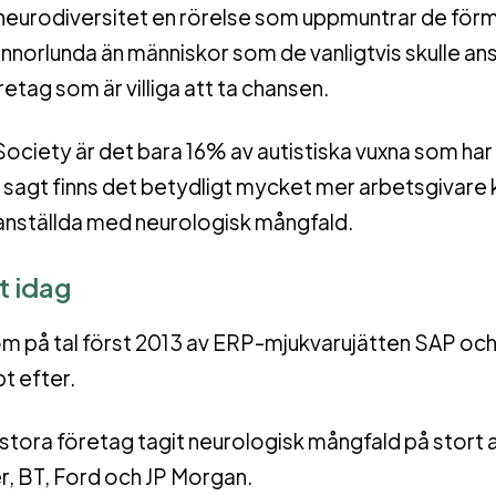
 neurodiversitet en rörelse som uppmuntrar de för
norlunda än människor som de vanligtvis skulle ans
öretag som är villiga att ta chansen.
 Society är det bara 16% av autistiska vuxna som har
 sagt finns det betydligt mycket mer arbetsgivare 
 anställda med neurologisk mångfald.
t idag
om på tal först 2013 av ERP-mjukvarujätten SAP oc
t efter.
tora företag tagit neurologisk mångfald på stort al
r, BT, Ford och JP Morgan.