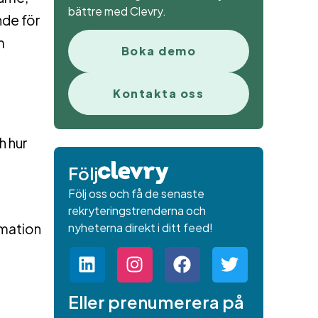
bättre med Clevry.
nde för
m
Boka demo
Kontakta oss
h hur
Följ
Följ oss och få de senaste
rekryteringstrenderna och
rmation
nyheterna direkt i ditt feed!
Eller prenumerera på