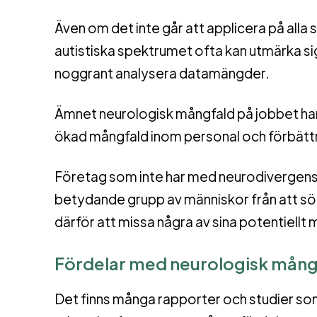
Även om det inte går att applicera på alla 
autistiska spektrumet ofta kan utmärka si
noggrant analysera datamängder.
Ämnet neurologisk mångfald på jobbet har 
ökad mångfald inom personal och förbätt
Företag som inte har med neurodivergens s
betydande grupp av människor från att sök
därför att missa några av sina potentiellt
Fördelar med neurologisk mångf
Det finns många rapporter och studier som