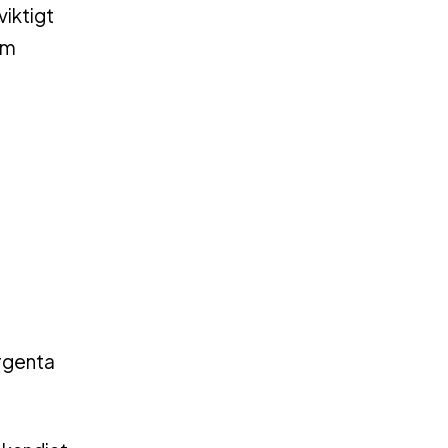
viktigt
om
ergenta