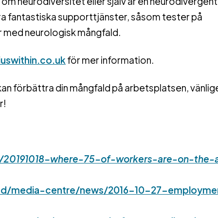
 om neurodiversitet eller själv är en neurodivergent
ra fantastiska supporttjänster, såsom tester på
r med neurologisk mångfald.
uswithin.co.uk
för mer information.
kan förbättra din mångfald på arbetsplatsen, vänlig
r!
e/20191018-where-75-of-workers-are-on-the-a
lved/media-centre/news/2016-10-27-employme