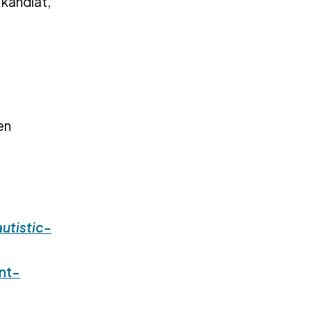
 kandiat,
en
utistic-
nt-