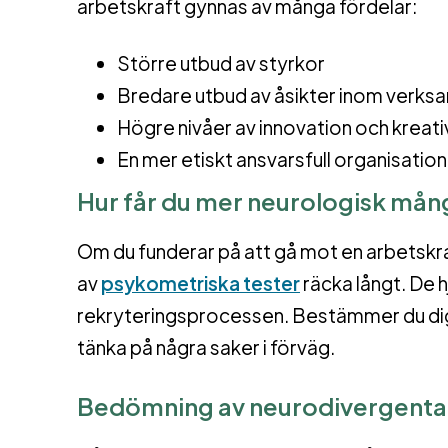
arbetskraft gynnas av många fördelar:
Större utbud av styrkor
Bredare utbud av åsikter inom verk
Högre nivåer av innovation och kreat
En mer etiskt ansvarsfull organisation
Hur får du mer neurologisk mån
Om du funderar på att gå mot en arbetsk
av
psykometriska tester
räcka långt. De h
rekryteringsprocessen. Bestämmer du dig 
tänka på några saker i förväg.
Bedömning av neurodivergenta