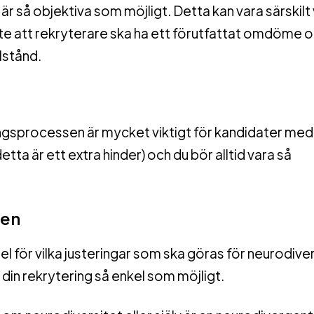
 är så objektiva som möjligt. Detta kan vara särskilt 
inte att rekryterare ska ha ett förutfattat omdöme 
lstånd.
ngsprocessen är mycket viktigt för kandidater med
ta är ett extra hinder) och du bör alltid vara så
sen
l för vilka justeringar som ska göras för neurodiv
 din rekrytering så enkel som möjligt.