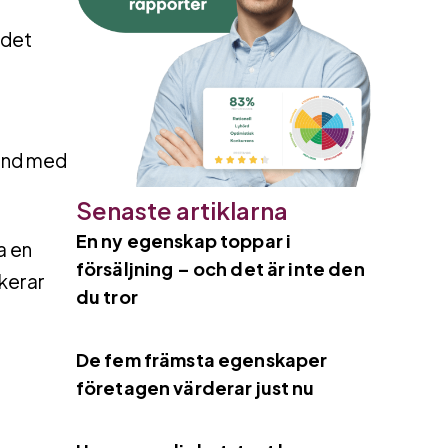
 det
band med
Senaste artiklarna
En ny egenskap toppar i
a en
försäljning – och det är inte den
skerar
du tror
De fem främsta egenskaper
företagen värderar just nu
t