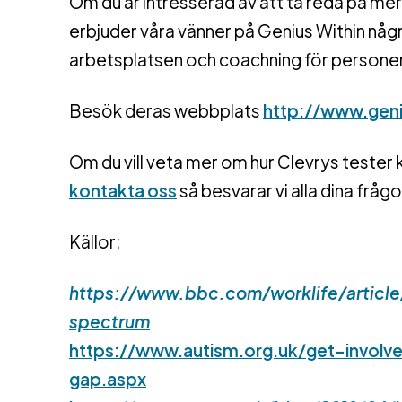
Om du är intresserad av att ta reda på mer
erbjuder våra vänner på Genius Within någ
arbetsplatsen och coachning för persone
Besök deras webbplats
http://www.geni
Om du vill veta mer om hur Clevrys tester 
kontakta oss
så besvarar vi alla dina frågo
Källor:
https://www.bbc.com/worklife/articl
spectrum
https://www.autism.org.uk/get-invo
gap.aspx