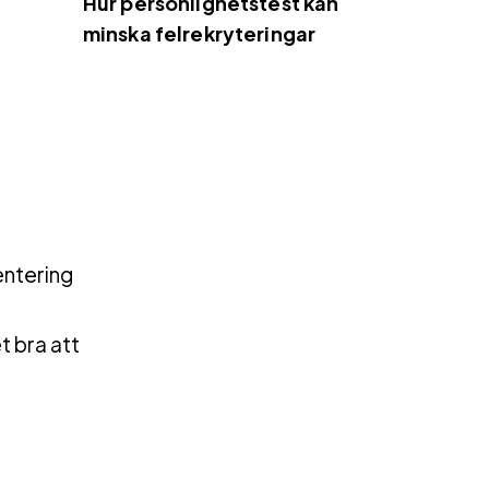
Hur personlighetstest kan
minska felrekryteringar
entering
 bra att