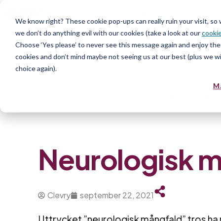
Plattform
Tjänst
We know right? These cookie pop-ups can really ruin your visit, so
we don’t do anything evil with our cookies (take a look at our
cookie
Resurs
Choose ‘Yes please’ to never see this message again and enjoy the 
cookies and don’t mind maybe not seeing us at our best (plus we wil
choice again).
M
Home
»
Blog
»
Neurologisk mångfald i 
Neurologisk må
Clevry
september 22, 2021
Uttrycket ”neurologisk mångfald” tros ha