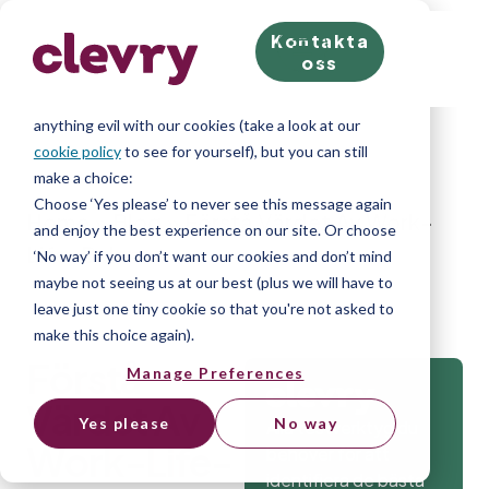
Kontakta
We know right? These cookie pop-ups can really ruin
oss
your visit, so we’ll make this quick. This website does
store cookies on your computer; we don’t do
anything evil with our cookies (take a look at our
cookie policy
to see for yourself), but you can still
make a choice:
Choose ‘Yes please’ to never see this message again
Home
»
Blog
»
Förstå Värdet Av Work-
and enjoy the best experience on our site. Or choose
Life-Balance
‘No way’ if you don’t want our cookies and don’t mind
maybe not seeing us at our best (plus we will have to
leave just one tiny cookie so that you're not asked to
make this choice again).
Förstå
Manage Preferences
Värdet Av
Yes please
No way
Alla testverktyg du
Work-Life-
behöver för att
identifiera de bästa