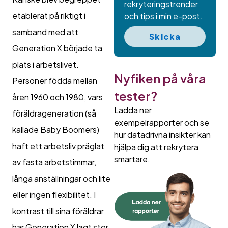
rekryteringstrender
etablerat på riktigt i
och tips i min e-post.
samband med att
Skicka
Generation X började ta
plats i arbetslivet.
Nyfiken på våra
Personer födda mellan
tester?
åren 1960 och 1980, vars
Ladda ner
föräldrageneration (så
exempelrapporter och se
kallade Baby Boomers)
hur datadrivna insikter kan
haft ett arbetsliv präglat
hjälpa dig att rekrytera
smartare.
av fasta arbetstimmar,
långa anställningar och lite
eller ingen flexibilitet. I
kontrast till sina föräldrar
har Generation X lagt stor