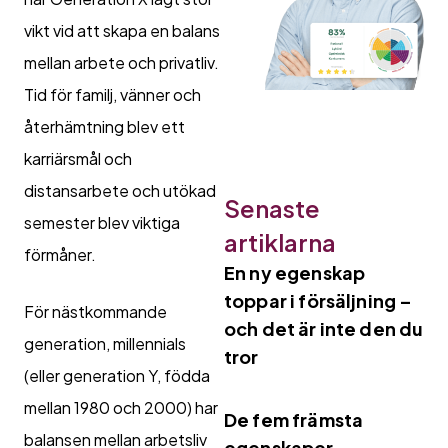
vikt vid att skapa en balans
mellan arbete och privatliv.
Tid för familj, vänner och
återhämtning blev ett
karriärsmål och
distansarbete och utökad
Senaste
semester blev viktiga
artiklarna
förmåner.
En ny egenskap
toppar i försäljning –
För nästkommande
och det är inte den du
generation, millennials
tror
(eller generation Y, födda
mellan 1980 och 2000) har
De fem främsta
balansen mellan arbetsliv
egenskaper