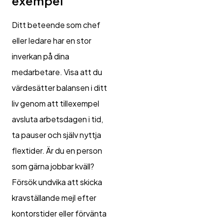
exempel
Ditt beteende som chef
eller ledare har en stor
inverkan på dina
medarbetare. Visa att du
värdesätter balansen i ditt
liv genom att tillexempel
avsluta arbetsdagen i tid,
ta pauser och själv nyttja
flextider. Är du en person
som gärna jobbar kväll?
Försök undvika att skicka
kravställande mejl efter
kontorstider eller förvänta