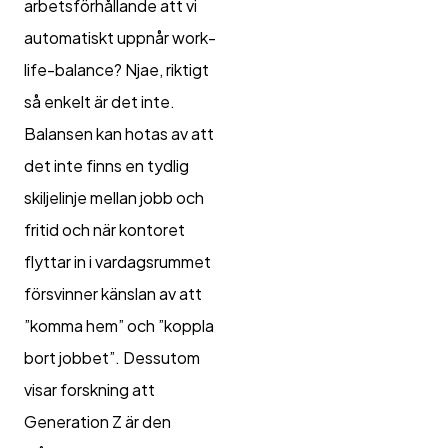
arbetsförhållande att vi
automatiskt uppnår work-
life-balance? Njae, riktigt
så enkelt är det inte.
Balansen kan hotas av att
det inte finns en tydlig
skiljelinje mellan jobb och
fritid och när kontoret
flyttar in i vardagsrummet
försvinner känslan av att
”komma hem” och ”koppla
bort jobbet”. Dessutom
visar forskning att
Generation Z är den