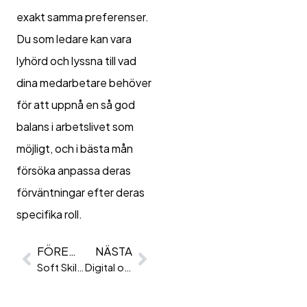
exakt samma preferenser.
Du som ledare kan vara
lyhörd och lyssna till vad
dina medarbetare behöver
för att uppnå en så god
balans i arbetslivet som
möjligt, och i bästa mån
försöka anpassa deras
förväntningar efter deras
specifika roll.
FÖREGÅENDE
NÄSTA
Soft Skills Som Aldrig Går Ur Tiden
Digital onboarding – Så lyckas ni!