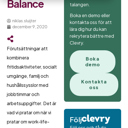
Balance
talangen.
Boka en demo eller
niklas.sluijter
kontakta oss för att
december 9, 2020
lära dig hur du kan
rekrytera bättre med
Clevry.
Förutsättningar att
kombinera
Boka
demo
fritidsaktiviteter, socialt
umgänge, familj och
Kontakta
hushållssysslor med
oss
jobbtimmar och
arbetsuppgifter. Det är
vad vi pratar om när vi
Följ
pratar om work-life-
Följ oss och få de