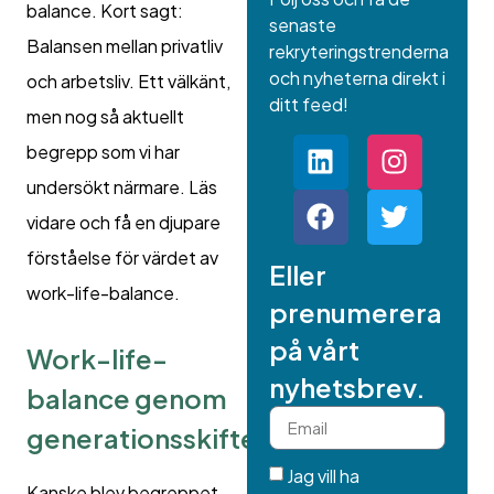
balance. Kort sagt:
senaste
Balansen mellan privatliv
rekryteringstrenderna
och nyheterna direkt i
och arbetsliv. Ett välkänt,
ditt feed!
men nog så aktuellt
begrepp som vi har
undersökt närmare. Läs
vidare och få en djupare
förståelse för värdet av
Eller
work-life-balance.
prenumerera
på vårt
Work-life-
nyhetsbrev.
balance genom
generationsskiften
Jag vill ha
Kanske blev begreppet