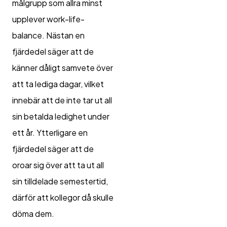
målgrupp som allra minst
upplever work-life-
balance. Nästan en
fjärdedel säger att de
känner dåligt samvete över
att ta lediga dagar, vilket
innebär att de inte tar ut all
sin betalda ledighet under
ett år. Ytterligare en
fjärdedel säger att de
oroar sig över att ta ut all
sin tilldelade semestertid,
därför att kollegor då skulle
döma dem.