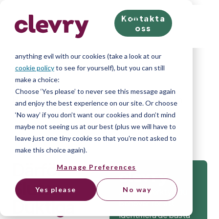
Kontakta
We know right? These cookie pop-ups can really ruin
oss
your visit, so we’ll make this quick. This website does
store cookies on your computer; we don’t do
anything evil with our cookies (take a look at our
cookie policy
to see for yourself), but you can still
make a choice:
Choose ‘Yes please’ to never see this message again
Home
»
Blog
»
Därför Slutar Duktiga
and enjoy the best experience on our site. Or choose
Medarbetare
‘No way’ if you don’t want our cookies and don’t mind
maybe not seeing us at our best (plus we will have to
leave just one tiny cookie so that you're not asked to
make this choice again).
Därför
Manage Preferences
Slutar
Yes please
No way
Alla testverktyg du
Duktiga
behöver för att
identifiera de bästa