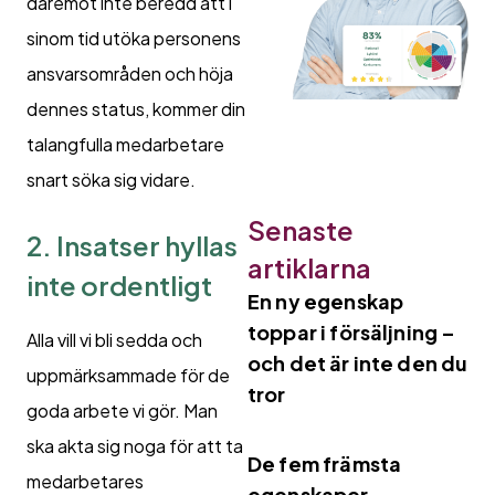
däremot inte beredd att i
sinom tid utöka personens
ansvarsområden och höja
dennes status, kommer din
talangfulla medarbetare
snart söka sig vidare.
Senaste
2. Insatser hyllas
artiklarna
inte ordentligt
En ny egenskap
toppar i försäljning –
Alla vill vi bli sedda och
och det är inte den du
uppmärksammade för de
tror
goda arbete vi gör. Man
ska akta sig noga för att ta
De fem främsta
medarbetares
egenskaper