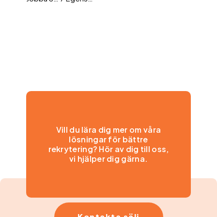
Vill du lära dig mer om våra
lösningar för bättre
rekrytering? Hör av dig till oss,
vi hjälper dig gärna.
Kontakta sälj