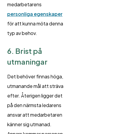
medarbetarens
personliga egenskaper
för att kunna möta denna
typ av behov.
6. Brist på
utmaningar
Det behöver finnas höga,
utmanande mål att sträva
efter. Återigen ligger det
på den närmsta ledarens
ansvar att medarbetaren
känner sig utmanad.
Annars kommer personen