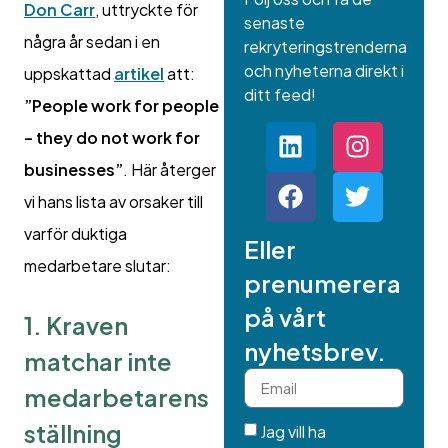
Don Carr
, uttryckte för
senaste
några år sedan i en
rekryteringstrenderna
och nyheterna direkt i
uppskattad
artikel
att:
ditt feed!
”People work for people
– they do not work for
businesses”
. Här återger
vi hans lista av orsaker till
varför duktiga
Eller
medarbetare slutar:
prenumerera
på vårt
1. Kraven
nyhetsbrev.
matchar inte
medarbetarens
ställning
Jag vill ha