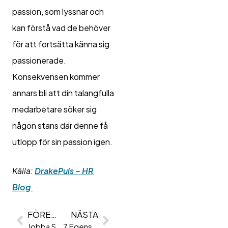
passion, som lyssnar och
kan förstå vad de behöver
för att fortsätta känna sig
passionerade.
Konsekvensen kommer
annars bli att din talangfulla
medarbetare söker sig
någon stans där denne få
utlopp för sin passion igen.
Källa:
DrakePuls – HR
Blog
FÖREGÅENDE
NÄSTA
Jobba Som Försäljare
7 Egenskaper En Medarbetare Bör Ha