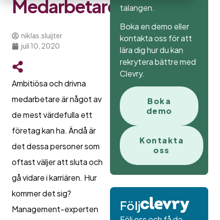
Medarbetare
talangen.
Boka en demo eller
niklas.sluijter
kontakta oss för att
juli 10, 2020
lära dig hur du kan
rekrytera bättre med
Clevry.
Ambitiösa och drivna
medarbetare är något av
Boka
demo
de mest värdefulla ett
företag kan ha. Ändå är
Kontakta
det dessa personer som
oss
oftast väljer att sluta och
gå vidare i karriären. Hur
kommer det sig?
Följ
Management-experten
Följ oss och få de