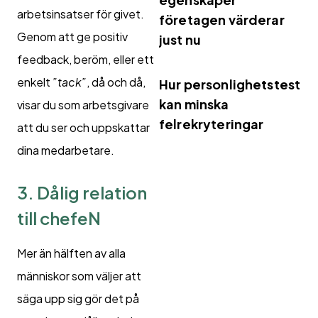
arbetsinsatser för givet.
företagen värderar
Genom att ge positiv
just nu
feedback, beröm, eller ett
enkelt
”tack”
, då och då,
Hur personlighetstest
kan minska
visar du som arbetsgivare
felrekryteringar
att du ser och uppskattar
dina medarbetare.
3. Dålig relation
till chefeN
Mer än hälften av alla
människor som väljer att
säga upp sig gör det på