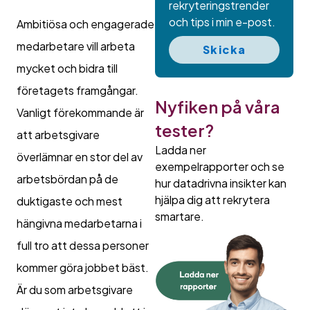
rekryteringstrender
och tips i min e-post.
Ambitiösa och engagerade
medarbetare vill arbeta
Skicka
mycket och bidra till
företagets framgångar.
Nyfiken på våra
Vanligt förekommande är
tester?
att arbetsgivare
Ladda ner
överlämnar en stor del av
exempelrapporter och se
arbetsbördan på de
hur datadrivna insikter kan
hjälpa dig att rekrytera
duktigaste och mest
smartare.
hängivna medarbetarna i
full tro att dessa personer
kommer göra jobbet bäst.
Är du som arbetsgivare