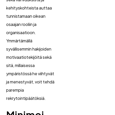
kehityskohteista auttaa
tunnistamaan oikean
osaajan rooliin ja
organisaatioon.
Ymmärtämällä
syvällisemmin hakijoiden
motivaatiotekijöitä sekä
sitä, millaisessa
ympäristössä he viihtyvät
ja menestyvät, voit tehdä
parempia
rekrytointipäätöksiä.
Minimoi