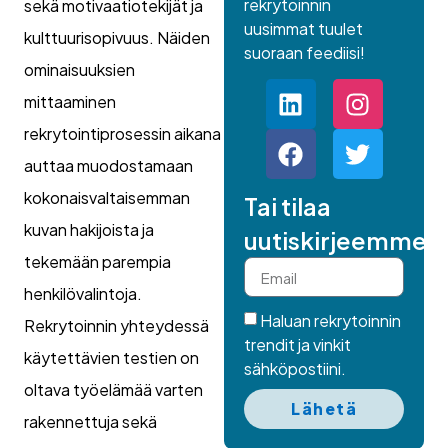
rekrytoinnin
sekä motivaatiotekijät ja
uusimmat tuulet
kulttuurisopivuus. Näiden
suoraan feediisi!
ominaisuuksien
mittaaminen
rekrytointiprosessin aikana
auttaa muodostamaan
kokonaisvaltaisemman
Tai tilaa
kuvan hakijoista ja
uutiskirjeemme.
tekemään parempia
henkilövalintoja.
Haluan rekrytoinnin
Rekrytoinnin yhteydessä
trendit ja vinkit
käytettävien testien on
sähköpostiini.
oltava työelämää varten
Lähetä
rakennettuja sekä