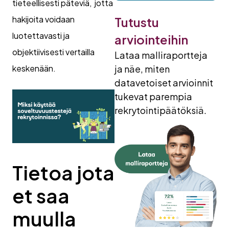
tieteellisesti päteviä, jotta
hakijoita voidaan
Tutustu
luotettavasti ja
arviointeihin
objektiivisesti vertailla
Lataa malliraportteja
keskenään.
ja näe, miten
datavetoiset arvioinnit
tukevat parempia
rekrytointipäätöksiä.
Tietoa jota
et saa
muulla