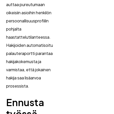
auttaa pureutumaan
oikeisiin asioihin henkilön
persoonallisuusprofiilin
pohjalta
haastattelutilanteessa.
Hakijoiden automatisoitu
palauteraportti parantaa
hakijakokemusta ja
varmistaa, että jokainen
hakija saa lisäarvoa
prosessista.
Ennusta
työssä