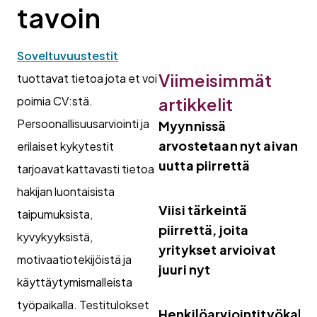
tavoin
Soveltuvuustestit
Viimeisimmät
tuottavat tietoa jota et voi
poimia CV:stä.
artikkelit
Persoonallisuusarviointi ja
Myynnissä
arvostetaan nyt aivan
erilaiset kykytestit
uutta piirrettä
tarjoavat kattavasti tietoa
hakijan luontaisista
Viisi tärkeintä
taipumuksista,
piirrettä, joita
kyvykyyksistä,
yritykset arvioivat
motivaatiotekijöistä ja
juuri nyt
käyttäytymismalleista
työpaikalla. Testitulokset
Henkilöarviointityökalut