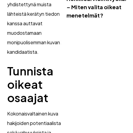
yhdistettynä muista
– Miten valita oikeat
lähteistä kerätyn tiedon
menetelmät?
kanssa auttavat
muodostamaan
monipuolisemman kuvan
kandidaatista.
Tunnista
oikeat
osaajat
Kokonaisvaltainen kuva
hakijoiden potentiaalista
sekä vahvuuksista ja