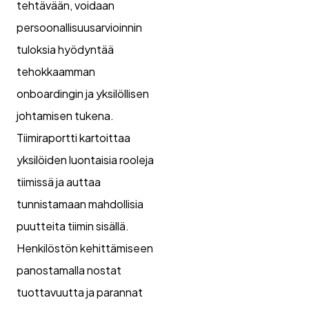
tehtävään, voidaan
persoonallisuusarvioinnin
tuloksia hyödyntää
tehokkaamman
onboardingin ja yksilöllisen
johtamisen tukena.
Tiimiraportti kartoittaa
yksilöiden luontaisia rooleja
tiimissä ja auttaa
tunnistamaan mahdollisia
puutteita tiimin sisällä.
Henkilöstön kehittämiseen
panostamalla nostat
tuottavuutta ja parannat