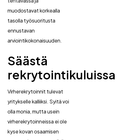
tehtävässä ja
muodostavat korkealla
tasolla työsuoritusta
ennustavan
arviointikokonaisuuden.
Säästä
rekrytointikuluissa
Virherekrytoinnit tulevat
yritykselle kalliiksi. Syitä voi
olla monia, mutta usein
virherekrytoinneissa ei ole
kyse kovan osaamisen