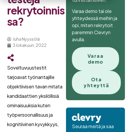
rekrytoinnis
Varaa demo tai ole
sa?
yhteydessä meihin ja
opi, miten rekrytoit
paremmin Clevryn
avulla.
Juha Nyyssölä
3 lokakuun, 2022
Varaa
demo
Soveltuvuustestit
tarjoavat työnantajille
Ota
yhteyttä
objektiivisen tavan mitata
kandidaattien yksilöllisiä
ominaisuuksia kuten
työpersoonallisuus ja
kognitiivinen kyvykkyys,
Seuraa meitä ja saa