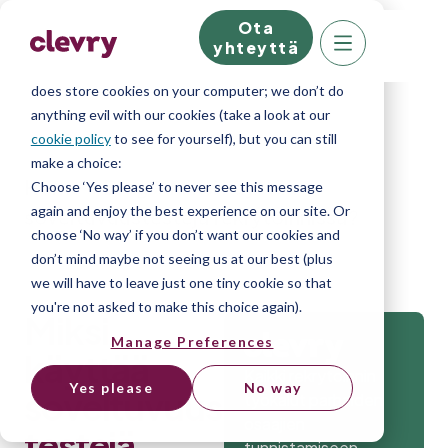
Ota
We know right? These cookie pop-ups can really
yhteyttä
ruin your visit, so we’ll make this quick. This website
does store cookies on your computer; we don’t do
anything evil with our cookies (take a look at our
cookie policy
to see for yourself), but you can still
make a choice:
Home
»
Blog
»
Miksi käyttää
Choose ‘Yes please’ to never see this message
again and enjoy the best experience on our site. Or
soveltuvuustestejä rekrytoinnissa?
choose ‘No way’ if you don’t want our cookies and
don’t mind maybe not seeing us at our best (plus
we will have to leave just one tiny cookie so that
you're not asked to make this choice again).
Miksi
Manage Preferences
käyttää
Kaikki rekrytoinnin
Yes please
No way
soveltuvuus
työkalut parhaiden
osaajien
testejä
tunnistamiseen.