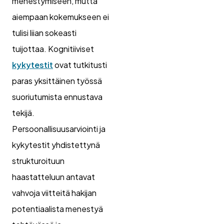
menestymiseen, mutta
aiempaan kokemukseen ei
tulisi liian sokeasti
tuijottaa. Kognitiiviset
kykytestit
ovat tutkitusti
paras yksittäinen työssä
suoriutumista ennustava
tekijä.
Persoonallisuusarviointi ja
kykytestit yhdistettynä
strukturoituun
haastatteluun antavat
vahvoja viitteitä hakijan
potentiaalista menestyä