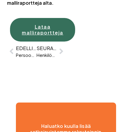
malliraportteja alta.
Lataa
malliraportteja
EDELLINEN
SEURAAVA
Persoonallisuus työelämässä
Henkilöarviointi – Pakollinen paha vai itsetuntemuksen oppitunti?
Haluatko kuulla lisää
ratkaisuistamme rekrytoinnin