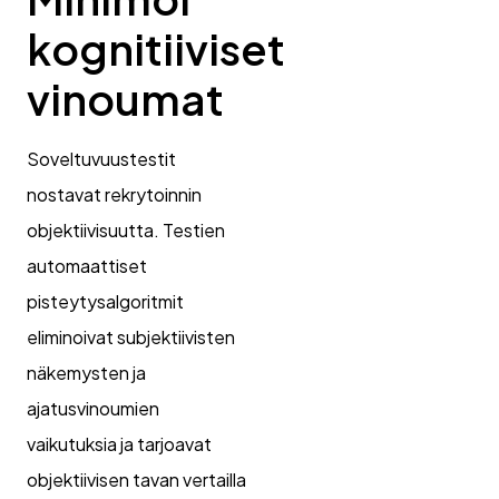
kognitiiviset
vinoumat
Soveltuvuustestit
nostavat rekrytoinnin
objektiivisuutta. Testien
automaattiset
pisteytysalgoritmit
eliminoivat subjektiivisten
näkemysten ja
ajatusvinoumien
vaikutuksia ja tarjoavat
objektiivisen tavan vertailla