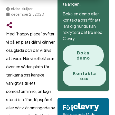
talangen.
niklas.sluijter
Boka en demo eller
december 21, 2020
kontakta oss för att
lära dig hur du kan
rekrytera bättre med
Med “happy place” syftar
Clevry.
vi på en plats där vi känner
oss glada och där vi trivs
Boka
demo
att vara. När vi reflekterar
över en sådan plats för
Kontakta
tankarna oss kanske
oss
vanligtvis till ett
semesterminne, en lugn
stund i soffan, löpspåret
Följ
eller när vi är omringade av
Följ oss och få de