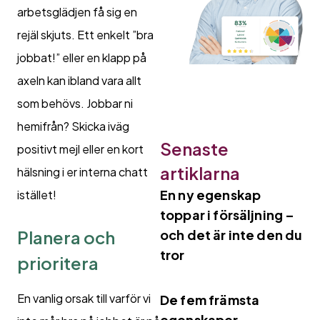
arbetsglädjen få sig en
rejäl skjuts. Ett enkelt ”bra
jobbat!” eller en klapp på
axeln kan ibland vara allt
som behövs. Jobbar ni
hemifrån? Skicka iväg
Senaste
positivt mejl eller en kort
artiklarna
hälsning i er interna chatt
En ny egenskap
istället!
toppar i försäljning –
Planera och
och det är inte den du
tror
prioritera
En vanlig orsak till varför vi
De fem främsta
egenskaper