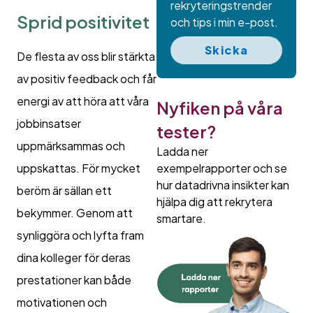
rekryteringstrender
Sprid positivitet
och tips i min e-post.
Skicka
De flesta av oss blir stärkta
av positiv feedback och får
energi av att höra att våra
Nyfiken på våra
jobbinsatser
tester?
uppmärksammas och
Ladda ner
exempelrapporter och se
uppskattas. För mycket
hur datadrivna insikter kan
beröm är sällan ett
hjälpa dig att rekrytera
bekymmer. Genom att
smartare.
synliggöra och lyfta fram
dina kolleger för deras
prestationer kan både
motivationen och