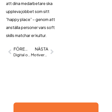
att dina medarbetare ska
uppleva jobbet som sitt
”happy place” – genom att
anställa personer vars soft
skills matchar er kultur.
FÖREGÅENDE
NÄSTA
Digital onboarding – Så lyckas ni!
Motivera Dig In I Det Nya Året