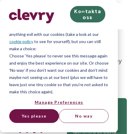
Kontakta
We know right? These cookie pop-ups can really ruin
oss
your visit, so we’ll make this quick. This website does
store cookies on your computer; we don’t do
anything evil with our cookies (take a look at our
cookie policy
to see for yourself), but you can still
make a choice:
Choose ‘Yes please’ to never see this message again
Home
»
Blog
»
Gör jobbet till ditt happy
and enjoy the best experience on our site. Or choose
place
‘No way’ if you don’t want our cookies and don’t mind
maybe not seeing us at our best (plus we will have to
leave just one tiny cookie so that you're not asked to
make this choice again).
Gör jobbet
Manage Preferences
till ditt
Yes please
No way
Alla testverktyg du
happy place
behöver för att
identifiera de bästa