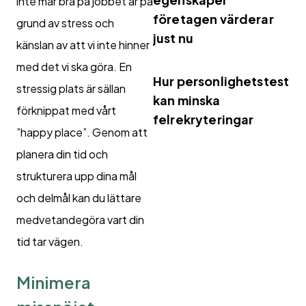
inte mår bra på jobbet är på
företagen värderar
grund av stress och
just nu
känslan av att vi inte hinner
med det vi ska göra. En
Hur personlighetstest
stressig plats är sällan
kan minska
förknippat med vårt
felrekryteringar
”happy place”. Genom att
planera din tid och
strukturera upp dina mål
och delmål kan du lättare
medvetandegöra vart din
tid tar vägen.
Minimera