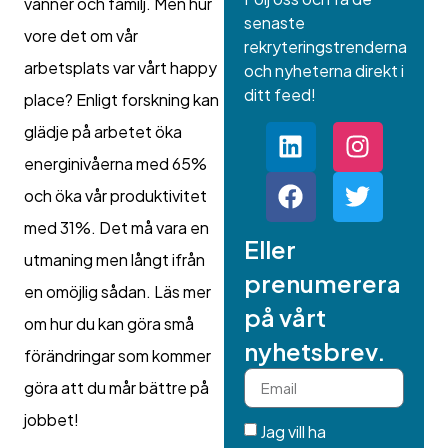
vänner och familj. Men hur
senaste
vore det om vår
rekryteringstrenderna
arbetsplats var vårt happy
och nyheterna direkt i
ditt feed!
place? Enligt forskning kan
glädje på arbetet öka
energinivåerna med 65%
och öka vår produktivitet
med 31%. Det må vara en
Eller
utmaning men långt ifrån
prenumerera
en omöjlig sådan. Läs mer
på vårt
om hur du kan göra små
nyhetsbrev.
förändringar som kommer
göra att du mår bättre på
jobbet!
Jag vill ha