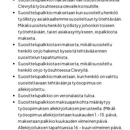
Clevryllä työsuhteessa olevalle konsultille.
Suosittelupalkkio maksetaan kun suositeltu henkilö
työllistyy asiakkaallemme suositeltuun työtehtävään.
Mikäli suositelu henkilö työllistyy johonkin toiseen
työtehtävään, tai eri asiakasyritykseen, ei palkkiota
makseta.
Suosittelupalkkiota ei makseta, mikäli suositeltu
henkilö on jo hakenut kyseistä tehtävää ennen
suosittelun tapahtumista.
Suosittelupalkkiota ei makseta, mikäli suositeltu
henkilö on jo työsuhteessa Clevryllä.
Suosittelupalkkio maksetaan, kun henkilö on valittu
suositeltavaan tehtävään ja työsopimus on
allekirjoitettu.
Suosittelupalkkio on veronalaista tuloa.
Suosittelupalkkion maksuajankohta määräytyy
työsopimuksen allekirjoituksen perusteella. (Mikäli
työsopimus allekirjoitetaan kuukauden 1.-15. päivä,
maksetaan palkkio kuukauden viimeinen päivä.
Allekirjoituksen tapahtuessa 16.- kuun viimeinen päivä,