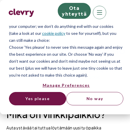
Ota
We know right? These cookie pop-ups can really ruin your visit,
yhteyttä
so we’ll make this quick. This website does store cookies on
your computer; we don’t do anything evil with our cookies
(take a look at our
cookie policy
to see for yourself), but you
can still make a choice:
Konsulttien vinkkipalkkio
Choose ‘Yes please’ to never see this message again and enjoy
the best experience on our site. Or choose ‘No way’ if you
don’t want our cookies and don’t mind maybe not seeing us at
Tunnetko timanttisen tekijän avoinna uusille
our best (plus we will have to leave just one tiny cookie so that
uramahdollisuuksille? Vinkkaa hänelle avoimesta
you're not asked to make this choice again).
työpaikastamme ja ansaitse 300€!
Manage Preferences
Yes please
No way
Mikä on vinkkipalkkio?
Auta ystävää tai tuttua löytämään uusi työpaikka