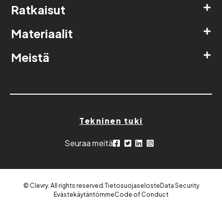
Ratkaisut
Materiaalit
Meistä
Tekninen tuki
Seuraa meitä
© Clevry. All rights reserved.
Tietosuojaseloste
Data Security
Evästekäytäntömme
Code of Conduct