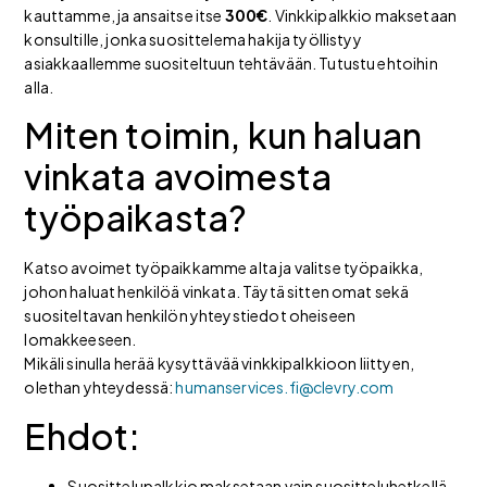
kauttamme, ja ansaitse itse
300€
. Vinkkipalkkio maksetaan
konsultille, jonka suosittelema hakija työllistyy
asiakkaallemme suositeltuun tehtävään. Tutustu ehtoihin
alla.
Miten toimin, kun haluan
vinkata avoimesta
työpaikasta?
Katso avoimet työpaikkamme alta ja valitse työpaikka,
johon haluat henkilöä vinkata. Täytä sitten omat sekä
suositeltavan henkilön yhteystiedot oheiseen
lomakkeeseen.
Mikäli sinulla herää kysyttävää vinkkipalkkioon liittyen,
olethan yhteydessä:
humanservices.fi@clevry.com
Ehdot:
Suosittelupalkkio maksetaan vain suositteluhetkellä