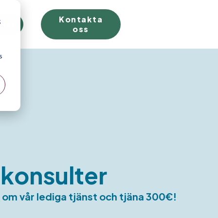
Kontakta
;
rial
oss
s
konsulter
m om vår lediga tjänst och tjäna 300€!