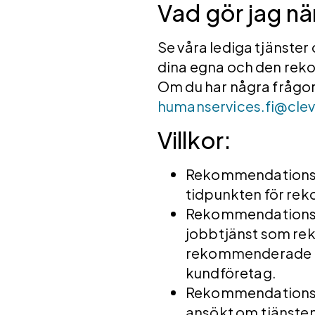
Vad gör jag när
Se våra lediga tjänster 
dina egna och den rek
Om du har några frågo
humanservices.fi@cle
Villkor:
Rekommendationsbon
tidpunkten för re
Rekommendationsb
jobbtjänst som rek
rekommenderade per
kundföretag.
Rekommendationsb
ansökt om tjänste