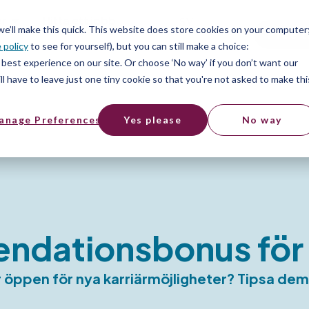
er
Hitta ett jobb
SV
 we’ll make this quick. This website does store cookies on your computer
Free t
 policy
to see for yourself), but you can still make a choice:
er
best experience on our site. Or choose ‘No way’ if you don’t want our
l have to leave just one tiny cookie so that you're not asked to make thi
anage Preferences
Yes please
No way
dationsbonus för 
är öppen för nya karriärmöjligheter? Tipsa de