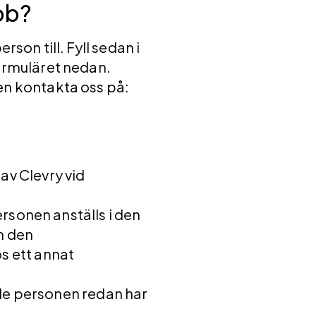
obb?
son till. Fyll sedan i
rmuläret nedan.
n kontakta oss på:
av Clevry vid
onen anställs i den
m den
s ett annat
 personen redan har