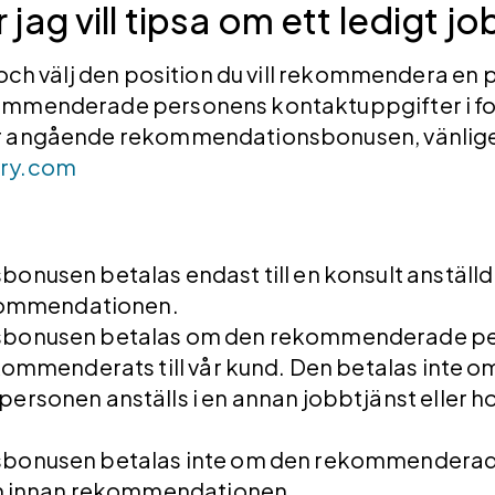
 jag vill tipsa om ett ledigt j
och välj den position du vill rekommendera en per
ommenderade personens kontaktuppgifter i fo
r angående rekommendationsbonusen, vänlige
vry.com
usen betalas endast till en konsult anställd 
kommendationen.
onusen betalas om den rekommenderade pers
ommenderats till vår kund. Den betalas inte o
sonen anställs i en annan jobbtjänst eller ho
onusen betalas inte om den rekommenderade
n innan rekommendationen.