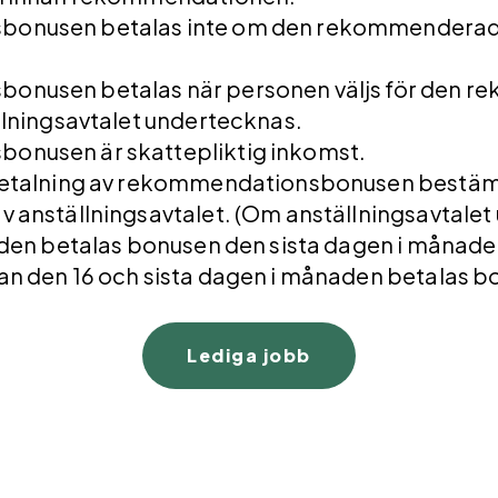
onusen betalas inte om den rekommenderade
onusen betalas när personen väljs för den 
llningsavtalet undertecknas.
nusen är skattepliktig inkomst.
betalning av rekommendationsbonusen bestäms
 anställningsavtalet. (Om anställningsavtale
aden betalas bonusen den sista dagen i månade
n den 16 och sista dagen i månaden betalas bo
Lediga jobb