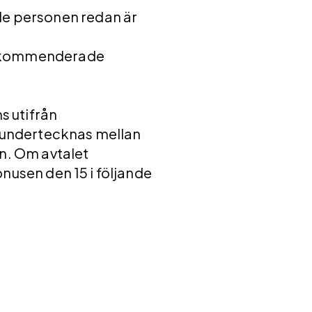
 personen redan är
rekommenderade
 utifrån
t undertecknas mellan
n. Om avtalet
nusen den 15 i följande