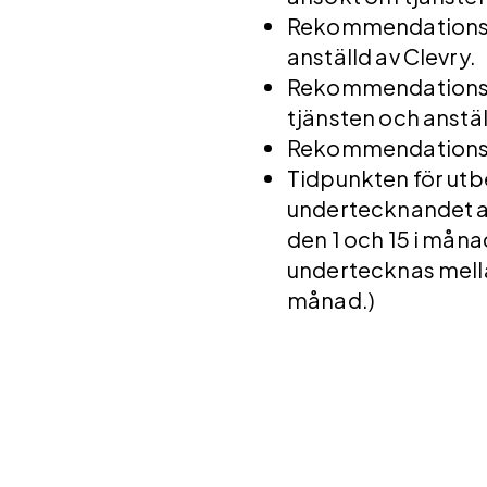
Rekommendationsb
anställd av Clevry.
Rekommendationsb
tjänsten och anstä
Rekommendationsbo
Tidpunkten för ut
undertecknandet av
den 1 och 15 i mån
undertecknas mella
månad.)