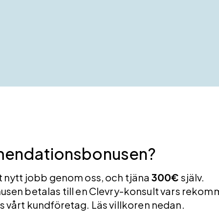
mendationsbonusen?
ett nytt jobb genom oss, och tjäna
300€
själv.
n betalas till en Clevry-konsult vars reko
os vårt kundföretag. Läs villkoren nedan.