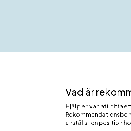
Vad är rekom
Hjälp en vän att hitta 
Rekommendationsbonuse
anställs i en position h