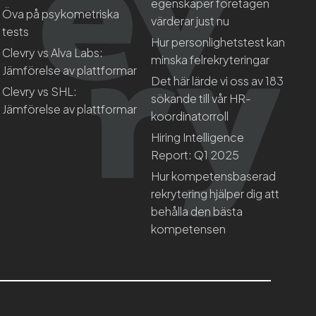
egenskaper företagen
Öva på psykometriska
värderar just nu
tests
Hur personlighetstest kan
Clevry vs Alva Labs:
minska felrekryteringar
Jämförelse av plattformar
Det här lärde vi oss av 183
Clevry vs SHL:
sökande till vår HR-
Jämförelse av plattformar
koordinatorroll
Hiring Intelligence
Report: Q1 2025
Hur kompetensbaserad
rekrytering hjälper dig att
behålla den bästa
kompetensen