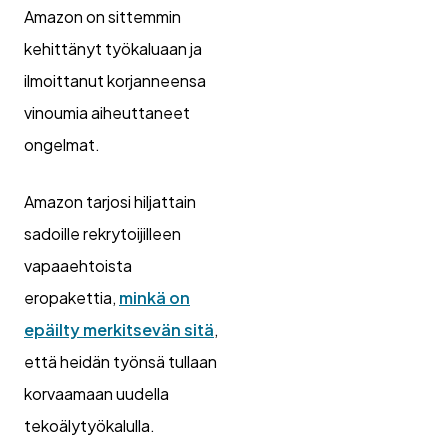
Amazon on sittemmin
kehittänyt työkaluaan ja
ilmoittanut korjanneensa
vinoumia aiheuttaneet
ongelmat.
Amazon tarjosi hiljattain
sadoille rekrytoijilleen
vapaaehtoista
eropakettia,
minkä on
epäilty merkitsevän sitä
,
että heidän työnsä tullaan
korvaamaan uudella
tekoälytyökalulla.