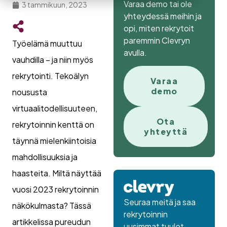
Varaa demo tai ole
3 tammikuun, 2023
yhteydessä meihin ja
opi, miten rekrytoit
paremmin Clevryn
Työelämä muuttuu
avulla.
vauhdilla – ja niin myös
rekrytointi. Tekoälyn
Varaa
demo
noususta
virtuaalitodellisuuteen,
Ota
rekrytoinnin kenttä on
yhteyttä
täynnä mielenkiintoisia
mahdollisuuksia ja
haasteita. Miltä näyttää
vuosi 2023 rekrytoinnin
Seuraa meitä ja saa
näkökulmasta? Tässä
rekrytoinnin
artikkelissa pureudun
uusimmat tuulet