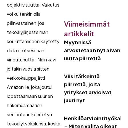
objektiivisuutta. Vaikutus
voi kuitenkin olla
Viimeisimmät
päinvastainen, jos
tekoälyjärjestelmän
artikkelit
kouluttamiseen käytetty
Myynnissä
arvostetaan nyt aivan
data on itsessään
uutta piirrettä
vinoutunutta. Näin kävi
joitakin vuosia sitten
Viisi tärkeintä
verkkokauppajätti
piirrettä, joita
Amazonille, joka joutui
yritykset arvioivat
lopettaamaan suurien
juuri nyt
hakemusmäärien
seulontaan kehitetyn
Henkilöarviointityökalut
tekoälytyökalunsa, koska
– Miten valita oikeat