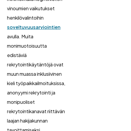
vinoumien vaikutukset
henkilövalintoihin
soveltuvuusarviointien
avulla. Muita
monimuotoisuutta
edistäviä
rekrytointikäytäntöjä ovat
muun muassa inklusiivinen
kieli työpaikkailmoituksissa,
anonyymi rekrytointi ja
monipuoliset
rekrytointikanavat riittävän
laajan hakijakunnan
tavoittamiseksi.