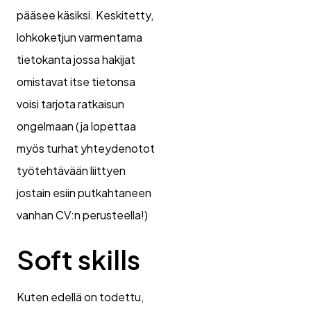
pääsee käsiksi. Keskitetty,
lohkoketjun varmentama
tietokanta jossa hakijat
omistavat itse tietonsa
voisi tarjota ratkaisun
ongelmaan (ja lopettaa
myös turhat yhteydenotot
työtehtävään liittyen
jostain esiin putkahtaneen
vanhan CV:n perusteella!)
Soft skills
Kuten edellä on todettu,