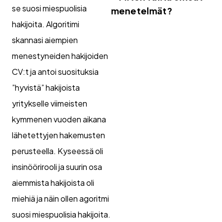
se suosi miespuolisia
menetelmät?
hakijoita. Algoritimi
skannasi aiempien
menestyneiden hakijoiden
CV:t ja antoi suosituksia
”hyvistä” hakijoista
yritykselle viimeisten
kymmenen vuoden aikana
lähetettyjen hakemusten
perusteella. Kyseessä oli
insinöörirooli ja suurin osa
aiemmista hakijoista oli
miehiä ja näin ollen agoritmi
suosi miespuolisia hakijoita.