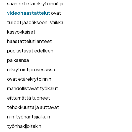
saaneet etärekrytoinnit ja
videohaastattelut
ovat
tulleet jäädäkseen. Vaikka
kasvokkaiset
haastattelutilanteet
puolustavat edelleen
paikaansa
rekrytointiprosessissa,
ovat etärekrytoinnin
mahdollistavat työkalut
eittämättä tuoneet
tehokkuutta ja auttavat
niin työnantajia kuin
työnhakijoitakin