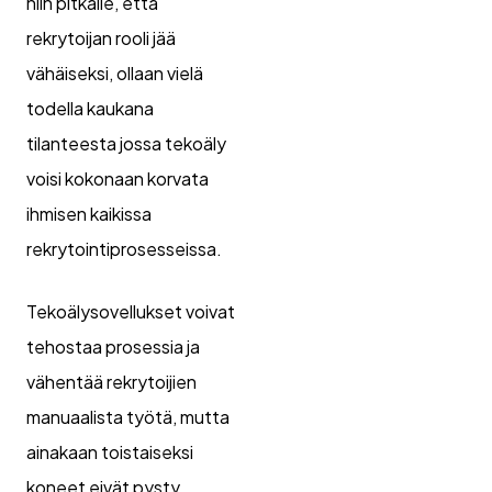
niin pitkälle, että
rekrytoijan rooli jää
vähäiseksi, ollaan vielä
todella kaukana
tilanteesta jossa tekoäly
voisi kokonaan korvata
ihmisen kaikissa
rekrytointiprosesseissa.
Tekoälysovellukset voivat
tehostaa prosessia ja
vähentää rekrytoijien
manuaalista työtä, mutta
ainakaan toistaiseksi
koneet eivät pysty