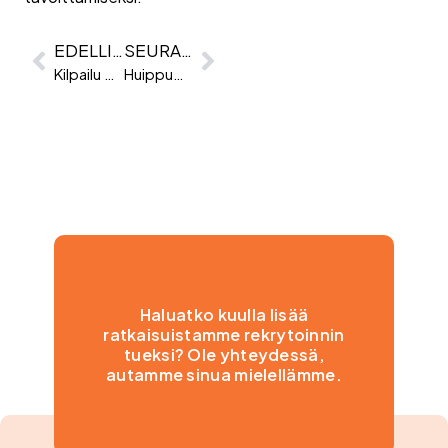
EDELLINEN
SEURAAVA
Kilpailu osaajista käy kuumana – miten vastata haasteeseen?
Huippumyyjän ominaisuudet – miten tunnistaa hyvä myyjä?
Haluatko kuulla lisää
ratkaisuistamme rekrytoinnin
tueksi? Ole yhteydessä,
autamme sinua mielellämme.