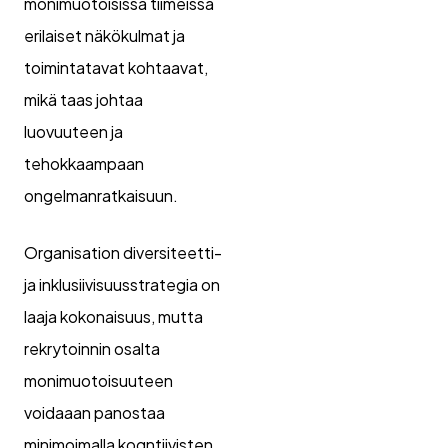
monimuotoisissa tiimeissä
erilaiset näkökulmat ja
toimintatavat kohtaavat,
mikä taas johtaa
luovuuteen ja
tehokkaampaan
ongelmanratkaisuun.
Organisation diversiteetti-
ja inklusiivisuusstrategia on
laaja kokonaisuus, mutta
rekrytoinnin osalta
monimuotoisuuteen
voidaaan panostaa
minimoimalla kogntiivisten