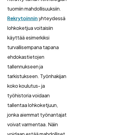
tuomiin mahdollisuuksiin.
Rekrytoinnin
yhteydessä
lohkoketjua voitaisiin
käyttää esimerkiksi
turvallisempana tapana
ehdokastietojen
tallennukseen ja
tarkistukseen. Työnhakijan
koko koulutus- ja
työhistoria voidaan
tallentaa lohkoketjuun,
jonka aiemmat työnantajat
voivat varmentaa. Näin
voidaan estää mahdolliset