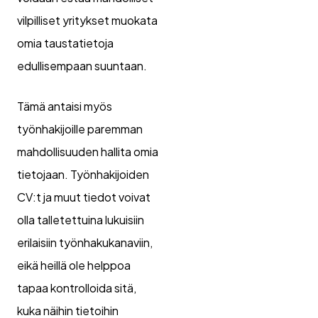
vilpilliset yritykset muokata
omia taustatietoja
edullisempaan suuntaan.
Tämä antaisi myös
työnhakijoille paremman
mahdollisuuden hallita omia
tietojaan. Työnhakijoiden
CV:t ja muut tiedot voivat
olla talletettuina lukuisiin
erilaisiin työnhakukanaviin,
eikä heillä ole helppoa
tapaa kontrolloida sitä,
kuka näihin tietoihin