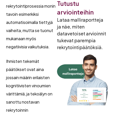
Tutustu
rekrytointiprosessia monin
arviointeihin
tavoin esimerkiksi
Lataa malliraportteja
automatisoimalla tiettyjä
ja näe, miten
vaiheita, mutta se tuonut
datavetoiset arvioinnit
mukanaan myös
tukevat parempia
negatiivisia vaikutuksia.
rekrytointipäätöksiä.
Ihmisten tekemät
päätökset ovat aina
jossain määrin erilaisten
kognitiivisten vinoumien
värittämiä, ja tekoälyn on
sanottu nostavan
rekrytoinnin