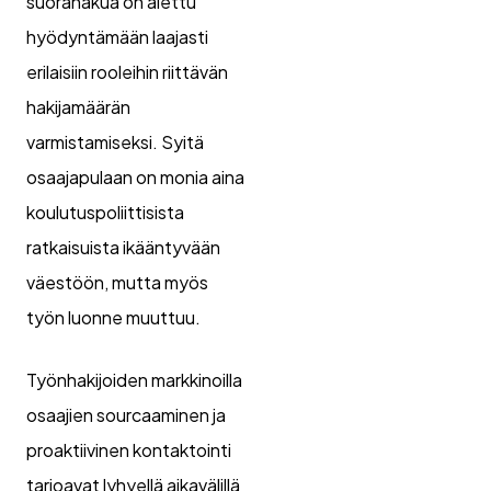
suorahakua on alettu
hyödyntämään laajasti
erilaisiin rooleihin riittävän
hakijamäärän
varmistamiseksi. Syitä
osaajapulaan on monia aina
koulutuspoliittisista
ratkaisuista ikääntyvään
väestöön, mutta myös
työn luonne muuttuu.
Työnhakijoiden markkinoilla
osaajien sourcaaminen ja
proaktiivinen kontaktointi
tarjoavat lyhyellä aikavälillä