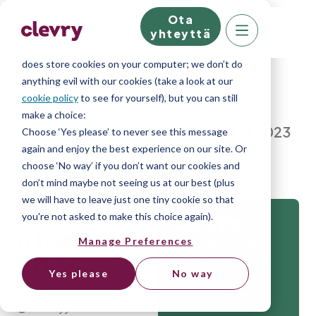
Ota
We know right? These cookie pop-ups can really
yhteyttä
ruin your visit, so we’ll make this quick. This website
does store cookies on your computer; we don’t do
anything evil with our cookies (take a look at our
cookie policy
to see for yourself), but you can still
make a choice:
Home
»
Blog
»
Rekrytoinnin trendit 2023
Choose ‘Yes please’ to never see this message
again and enjoy the best experience on our site. Or
choose ‘No way’ if you don’t want our cookies and
don’t mind maybe not seeing us at our best (plus
we will have to leave just one tiny cookie so that
Rekrytoinni
you're not asked to make this choice again).
n trendit
Manage Preferences
Kaikki rekrytoinnin
2023
työkalut parhaiden
Yes please
No way
osaajien
tunnistamiseen.
Juha Nyyssölä