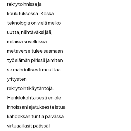
rekrytoinnissa ja
koulutuksessa. Koska
teknologia on vielä melko
uutta, nähtäväksi jää,
millaisia sovelluksia
metaverse tulee saamaan
työelämän piirissä ja miten
se mahdollisesti muuttaa
yritysten
rekrytointikäytäntöjä.
Henkilökohtaisesti en ole
innoissani ajatuksesta istua
kahdeksan tuntia päivässä
virtuaalilasit päässä!