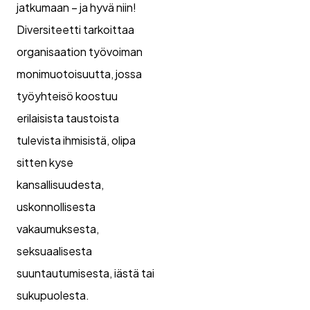
jatkumaan – ja hyvä niin!
Diversiteetti tarkoittaa
organisaation työvoiman
monimuotoisuutta, jossa
työyhteisö koostuu
erilaisista taustoista
tulevista ihmisistä, olipa
sitten kyse
kansallisuudesta,
uskonnollisesta
vakaumuksesta,
seksuaalisesta
suuntautumisesta, iästä tai
sukupuolesta.