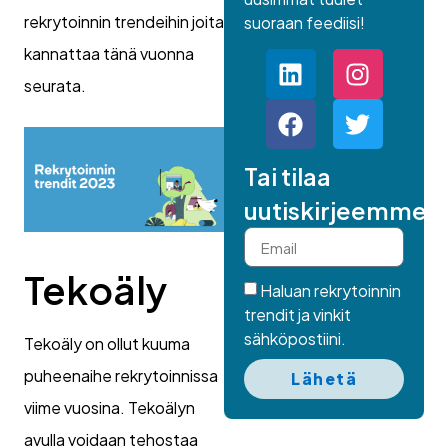
rekrytoinnin trendeihin joita
suoraan feediisi!
kannattaa tänä vuonna
seurata.
Tai tilaa
uutiskirjeemme.
Tekoäly
Haluan rekrytoinnin
trendit ja vinkit
sähköpostiini.
Tekoäly on ollut kuuma
puheenaihe rekrytoinnissa
Lähetä
viime vuosina. Tekoälyn
avulla voidaan tehostaa