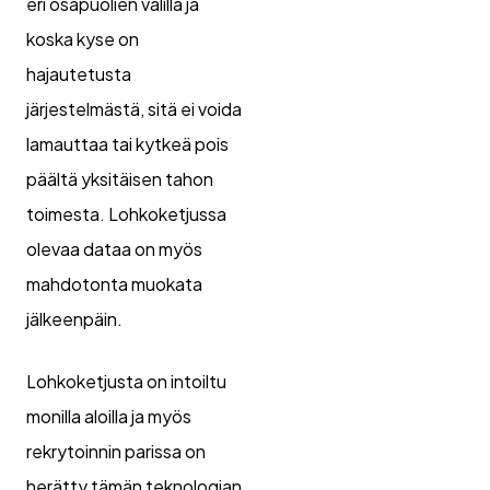
eri osapuolien välillä ja
koska kyse on
hajautetusta
järjestelmästä, sitä ei voida
lamauttaa tai kytkeä pois
päältä yksitäisen tahon
toimesta. Lohkoketjussa
olevaa dataa on myös
mahdotonta muokata
jälkeenpäin.
Lohkoketjusta on intoiltu
monilla aloilla ja myös
rekrytoinnin parissa on
herätty tämän teknologian