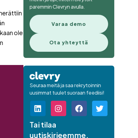
paremmin Clevryn avulla.
herättiin
än
Varaa demo
nkaan ole
an
Ota yhteyttä
Seuraa meitä ja saa rekrytoinnin
uusimmat tuulet suoraan feediisi!
Tai tilaa
uutiskirjeemme.