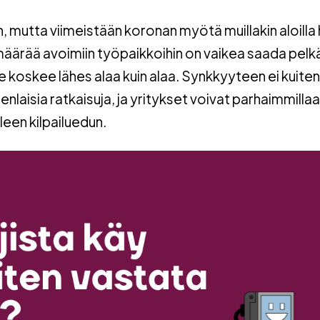
, mutta viimeistään koronan myötä muillakin aloilla 
määrää avoimiin työpaikkoihin on vaikea saada pelk
te koskee lähes alaa kuin alaa. Synkkyyteen ei kuite
nlaisia ratkaisuja, ja yritykset voivat parhaimmilla
leen kilpailuedun.