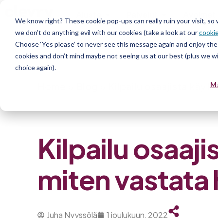
Alusta
Palvelut
Avoimet 
We know right? These cookie pop-ups can really ruin your visit, so
we don’t do anything evil with our cookies (take a look at our
cookie
Choose ‘Yes please’ to never see this message again and enjoy the 
cookies and don’t mind maybe not seeing us at our best (plus we wil
choice again).
Home
»
Blog
»
Kilpailu osaajista käy
M
Kilpailu osaaj
miten vastata
Juha Nyyssölä
1 joulukuun, 2022