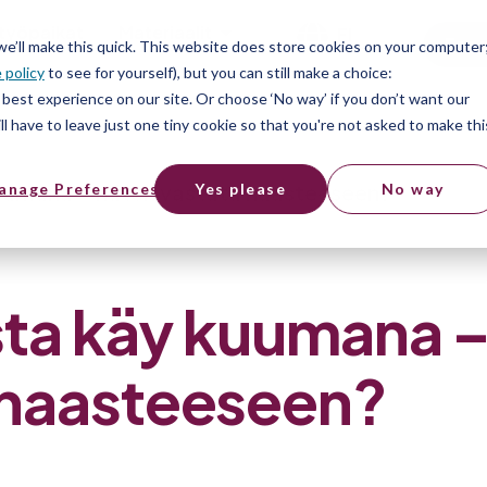
työpaikat
Materiaalit
FI
Free
 we’ll make this quick. This website does store cookies on your computer
 policy
to see for yourself), but you can still make a choice:
best experience on our site. Or choose ‘No way’ if you don’t want our
l have to leave just one tiny cookie so that you're not asked to make thi
 kuumana – miten vastata haasteeseen?
anage Preferences
Yes please
No way
ista käy kuumana 
 haasteeseen?