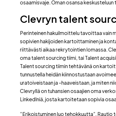
osaamisvaje. Oman osansa keskusteluun t
Clevryn talent sourc
Perinteinen hakuilmoittelu tavoittaa vain 
sopivien hakijoiden kartoittaminen ja kont
riittävästi aikaa rekrytointien lomassa. C
oma talent sourcing tiimi, tai Talent acqui
Talent sourcing tiimin tehtävänä on kartoit
tunnustella heidän kiinnostustaan avoimee
uratoiveistaan ja –haaveistaan, ja miten ni
Clevryllä on tuhansien osaajien oma verko
LinkedIniä, josta kartoitetaan sopivia osaa
“Erikoistuminen luo tehokkuutta”, Rautio t