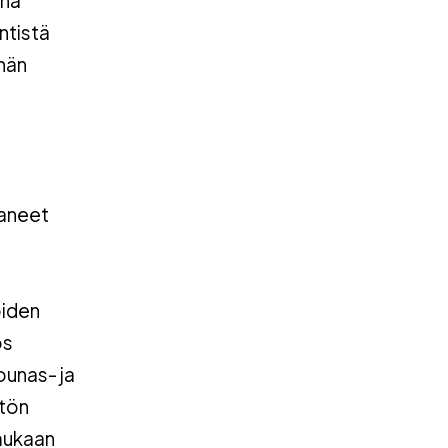
ntistä
 hän
taneet
oiden
ös
ounas- ja
stön
 mukaan