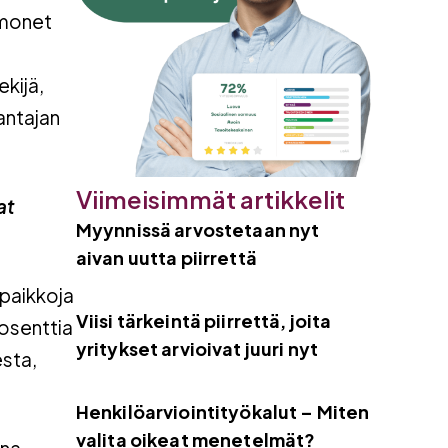
 monet
kijä,
antajan
Viimeisimmät artikkelit
at
Myynnissä arvostetaan nyt
aivan uutta piirrettä
öpaikkoja
Viisi tärkeintä piirrettä, joita
osenttia
yritykset arvioivat juuri nyt
esta,
Henkilöarviointityökalut – Miten
valita oikeat menetelmät?
ana