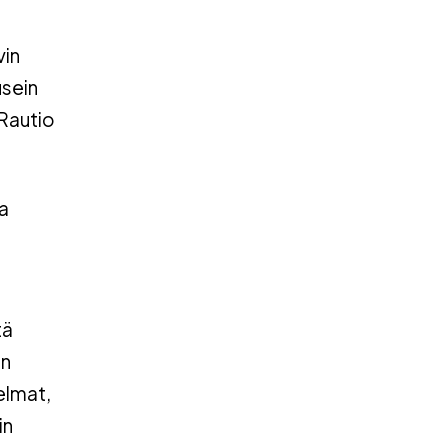
vin
usein
 Rautio
a
tä
in
jelmat,
in