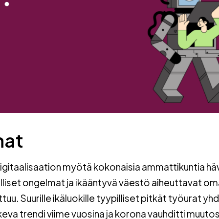
nat
digitaalisaation myötä kokonaisia ammattikuntia hä
lliset ongelmat ja ikääntyvä väestö aiheuttavat om
. Suurille ikäluokille tyypilliset pitkät työurat yh
keva trendi viime vuosina ja korona vauhditti muuto