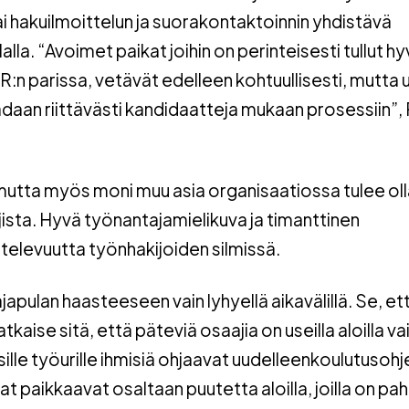
tai hakuilmoittelun ja suorakontaktoinnin yhdistävä
lalla. “Avoimet paikat joihin on perinteisesti tullut hy
R:n parissa, vetävät edelleen kohtuullisesti, mutta 
aadaan riittävästi kandidaatteja mukaan prosessiin”,
mutta myös moni muu asia organisaatiossa tulee oll
ajista. Hyvä työnantajamielikuva ja timanttinen
elevuutta työnhakijoiden silmissä.
japulan haasteeseen vain lyhyellä aikavälillä. Se, et
tkaise sitä, että päteviä osaajia on useilla aloilla va
usille työurille ihmisiä ohjaavat uudelleenkoulutusoh
mat
paikkaavat osaltaan puutetta aloilla, joilla on pah