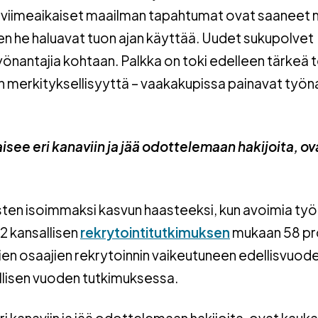
ja viimeaikaiset maailman tapahtumat ovat saaneet
n he haluavat tuon ajan käyttää. Uudet sukupolvet
nantajia kohtaan. Palkka on toki edelleen tärkeä te
 merkityksellisyyttä – vaakakupissa painavat työn
lkaisee eri kanaviin ja jää odottelemaan hakijoita, ov
tysten isoimmaksi kasvun haasteeksi, kun avoimia ty
2 kansallisen
rekrytointitutkimuksen
mukaan 58 pr
ien osaajien rekrytoinnin vaikeutuneen edellisvuod
ellisen vuoden tutkimuksessa.
e eri kanaviin ja jää odottelemaan hakijoita, ovat kauk