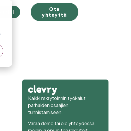
Ota
 trial
;
yhteyttä
s
–
Kaikki rekrytoinnin työkalut
parhaiden osaajien
tunnistamiseen.
Varaa demo tai ole yhteydessä
meihin ja opi, miten rekrytoit