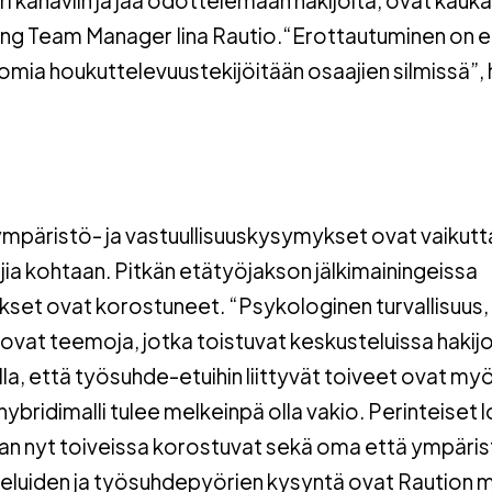
cing Team Manager Iina Rautio.“Erottautuminen on e
omia houkuttelevuustekijöitään osaajien silmissä”,
t
mpäristö- ja vastuullisuuskysymykset ovat vaikut
ajia kohtaan. Pitkän etätyöjakson jälkimainingeissa
ykset ovat korostuneet. “Psykologinen turvallisuus,
 ovat teemoja, jotka toistuvat keskusteluissa hakij
lla, että työsuhde-etuihin liittyvät toiveet ovat my
bridimalli tulee melkeinpä olla vakio. Perinteiset l
vaan nyt toiveissa korostuvat sekä oma että ympäri
lveluiden ja työsuhdepyörien kysyntä ovat Raution