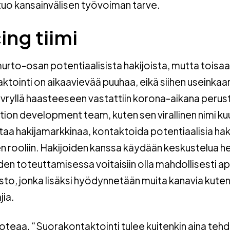
uo kansainvälisen työvoiman tarve.
ing tiimi
murto-osan potentiaalisista hakijoista, mutta toisaa
aktointi
on aikaavievää puuhaa, eikä siihen useinkaan
levryllä haasteeseen vastattiin korona-aikana perus
sition development team, kuten sen virallinen nimi ku
taa hakijamarkkinaa, kontaktoida potentiaalisia haki
n rooliin. Hakijoiden kanssa käydään keskustelua h
iden toteuttamisessa voitaisiin olla mahdollisesti a
sto, jonka lisäksi hyödynnetään muita kanavia kute
jia.
oteaa. “Suorakontaktointi tulee kuitenkin aina teh