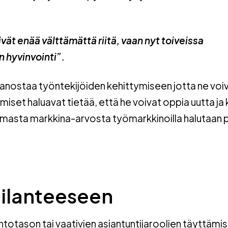
vät enää välttämättä riitä, vaan nyt toiveissa
 hyvinvointi”.
panostaa työntekijöiden kehittymiseen jotta ne voiv
Ihmiset haluavat tietää, että he voivat oppia uutta ja
masta markkina-arvosta työmarkkinoilla halutaan 
tilanteeseen
htotason tai vaativien asiantuntijaroolien täyttämi