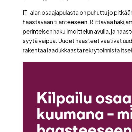
IT-alan osaajapulasta on puhuttu jo pitkään
haastavaan tilanteeseen. Riittävää hakija
perinteisen hakuilmoittelun avulla, ja haas
syytä vaipua. Uudet haasteet vaativat uude
rakentaa laadukkaasta rekrytoinnista itsel