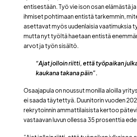
entisestään. Työ vie ison osan elämästä 
ihmiset pohtimaan entistä tarkemmin, mite
asettavat myös uudenlaisia vaatimuksia työ
mutta nyt työltä haetaan entistä enemmän
arvot ja työn sisältö.
“Ajat jolloin riitti, että työpaikan ju
kaukana takana päin”.
Osaajapula on noussut monilla aloilla yri
ei saada täytettyä. Duunitorin vuoden 202
rekrytoinnin ammattilaisista kertoo pätev
vastaavan luvun ollessa 35 prosenttia ed
“Ajat jolloin riitti, että työpaikan julkaise