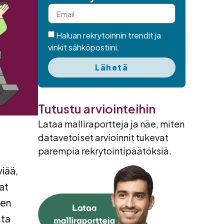
Haluan rekrytoinnin trendit ja
vinkit sähköpostiini.
Lähetä
Tutustu arviointeihin
Lataa malliraportteja ja näe, miten
datavetoiset arvioinnit tukevat
parempia rekrytointipäätöksiä.
viää,
at
den
sta