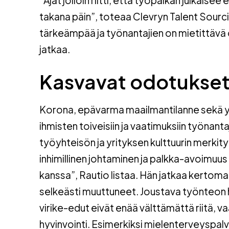
takana päin”, toteaa Clevryn Talent Sour
tärkeämpää ja työnantajien on mietittävä 
jatkaa.
Kasvavat odotukse
Korona, epävarma maailmantilanne sekä y
ihmisten toiveisiin ja vaatimuksiin työnant
työyhteisön ja yrityksen kulttuurin merkit
inhimillinen johtaminen ja palkka-avoimuus
kanssa”, Rautio listaa. Hän jatkaa kertoma
selkeästi muuttuneet. Joustava työnteon hy
virike-edut eivät enää välttämättä riitä, 
hyvinvointi. Esimerkiksi mielenterveyspa