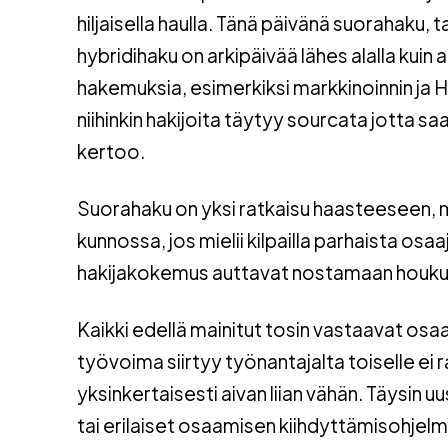
hiljaisella haulla. Tänä päivänä suorahaku, 
hybridihaku on arkipäivää lähes alalla kuin a
hakemuksia, esimerkiksi markkinoinnin ja H
niihinkin hakijoita täytyy sourcata jotta s
kertoo.
Suorahaku on yksi ratkaisu haasteeseen, 
kunnossa, jos mielii kilpailla parhaista osa
hakijakokemus auttavat nostamaan houkut
Kaikki edellä mainitut tosin vastaavat osaa
työvoima siirtyy työnantajalta toiselle ei ra
yksinkertaisesti aivan liian vähän. Täysin u
tai erilaiset osaamisen
kiihdyttämisohjel