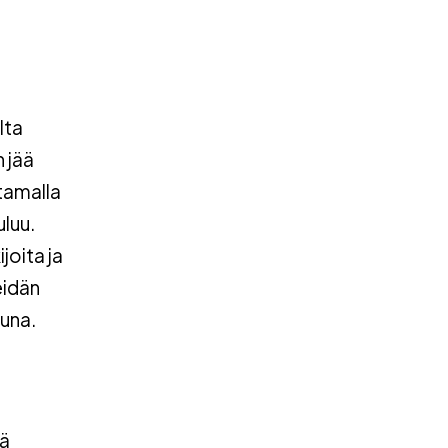
lta
 jää
tamalla
uluu.
joita ja
eidän
puna.
n
dä