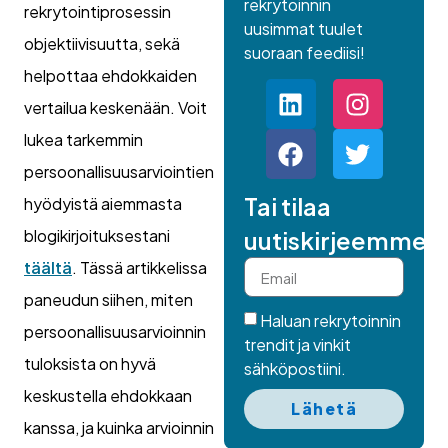
rekrytoinnin
rekrytointiprosessin
uusimmat tuulet
objektiivisuutta, sekä
suoraan feediisi!
helpottaa ehdokkaiden
vertailua keskenään. Voit
lukea tarkemmin
persoonallisuusarviointien
Tai tilaa
hyödyistä aiemmasta
blogikirjoituksestani
uutiskirjeemme.
täältä
. Tässä artikkelissa
paneudun siihen, miten
Haluan rekrytoinnin
persoonallisuusarvioinnin
trendit ja vinkit
tuloksista on hyvä
sähköpostiini.
keskustella ehdokkaan
Lähetä
kanssa, ja kuinka arvioinnin