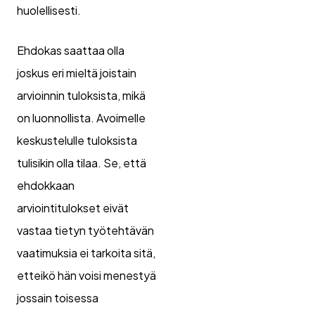
huolellisesti.
Ehdokas saattaa olla
joskus eri mieltä joistain
arvioinnin tuloksista, mikä
on luonnollista. Avoimelle
keskustelulle tuloksista
tulisikin olla tilaa. Se, että
ehdokkaan
arviointitulokset eivät
vastaa tietyn työtehtävän
vaatimuksia ei tarkoita sitä,
etteikö hän voisi menestyä
jossain toisessa