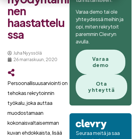
nen
Varaa demo tai ole
haastattelu
yhteydessä meihin ja
opi, miten rekrytoit
ssa
paremmin Clevryn
avulla.
Juha Nyyssölä
Varaa
26 marraskuun, 2020
demo
Persoonallisuusarviointi on
Ota
yhteyttä
tehokas rekrytoinnin
työkalu, joka auttaa
muodostamaan
kokonaisvaltaisemman
kuvan ehdokkaista, lisää
Seuraa meitä ja saa