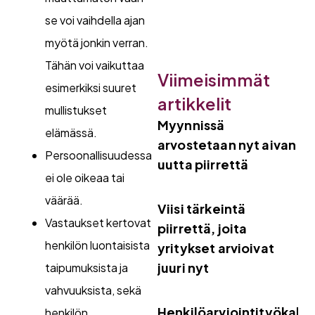
se voi vaihdella ajan
myötä jonkin verran.
Tähän voi vaikuttaa
Viimeisimmät
esimerkiksi suuret
artikkelit
mullistukset
Myynnissä
elämässä.
arvostetaan nyt aivan
Persoonallisuudessa
uutta piirrettä
ei ole oikeaa tai
väärää.
Viisi tärkeintä
Vastaukset kertovat
piirrettä, joita
henkilön luontaisista
yritykset arvioivat
juuri nyt
taipumuksista ja
vahvuuksista, sekä
Henkilöarviointityökalut
henkilön