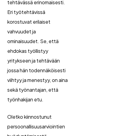
tehtävässä erinomaisesti.
Eri työtehtävissä
korostuvat erilaiset
vahvuudet ja
ominaisuudet. Se, että
ehdokas työllistyy
yritykseen ja tehtävään
jossa hän todennäköisesti
viihtyy ja menestyy, on aina
sekä työnantajan, että
työnhakijan etu.
Oletko kiinnostunut
persoonallisuusarviointien