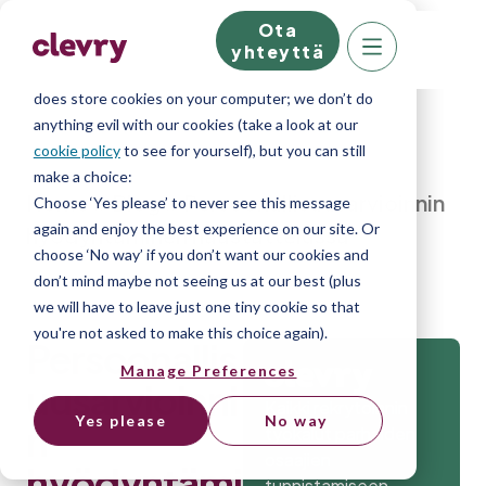
Ota
We know right? These cookie pop-ups can really
yhteyttä
ruin your visit, so we’ll make this quick. This website
does store cookies on your computer; we don’t do
anything evil with our cookies (take a look at our
cookie policy
to see for yourself), but you can still
make a choice:
Home
»
Blog
»
Persoonallisuusarvioinnin
Choose ‘Yes please’ to never see this message
again and enjoy the best experience on our site. Or
hyödyntäminen haastattelussa
choose ‘No way’ if you don’t want our cookies and
don’t mind maybe not seeing us at our best (plus
we will have to leave just one tiny cookie so that
you're not asked to make this choice again).
Persoonallis
Manage Preferences
uusarvioinni
Kaikki rekrytoinnin
Yes please
No way
n
työkalut parhaiden
osaajien
hyödyntämi
tunnistamiseen.