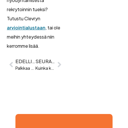
hyödyntämisestä
rekrytoinnin tueksi?
Tutustu Clevryn
arviointialustaan
, tai ole
meihin yhteydessä niin
kerromme lisää.
EDELLINEN
SEURAAVA
Palkkaa potentiaalia, kouluta osaamista
Kuinka kehittää pehmeitä taitoja?