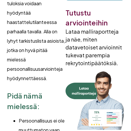
tuloksia voidaan
Tutustu
hyödyntää
arviointeihin
haastattelutilanteessa
Lataa malliraportteja
parhaalla tavalla. Alla on
ja näe, miten
lyhyt tarkistuslista asioista,
datavetoiset arvioinnit
jotka on hyvä pitää
tukevat parempia
mielessä
rekrytointipäätöksiä.
persoonallisuusarviointeja
hyödynnettäessä.
Pidä nämä
mielessä:
Persoonallisuus ei ole
muuttumaton vaan