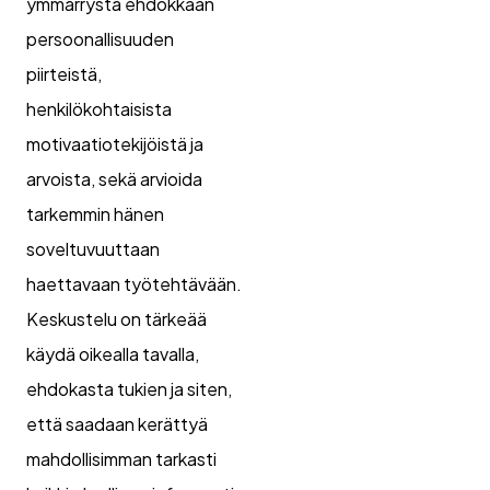
ymmärrystä ehdokkaan
persoonallisuuden
piirteistä,
henkilökohtaisista
motivaatiotekijöistä ja
arvoista, sekä arvioida
tarkemmin hänen
soveltuvuuttaan
haettavaan työtehtävään.
Keskustelu on tärkeää
käydä oikealla tavalla,
ehdokasta tukien ja siten,
että saadaan kerättyä
mahdollisimman tarkasti