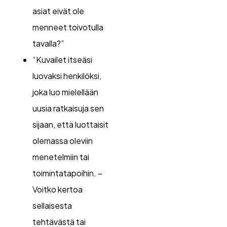
asiat eivät ole
menneet toivotulla
tavalla?”
“Kuvailet itseäsi
luovaksi henkilöksi,
joka luo mielellään
uusia ratkaisuja sen
sijaan, että luottaisit
olemassa oleviin
menetelmiin tai
toimintatapoihin. –
Voitko kertoa
sellaisesta
tehtävästä tai