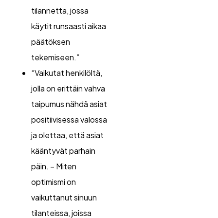
tilannetta, jossa
käytit runsaasti aikaa
päätöksen
tekemiseen.”
“Vaikutat henkilöltä,
jolla on erittäin vahva
taipumus nähdä asiat
positiivisessa valossa
ja olettaa, että asiat
kääntyvät parhain
päin. – Miten
optimismi on
vaikuttanut sinuun
tilanteissa, joissa