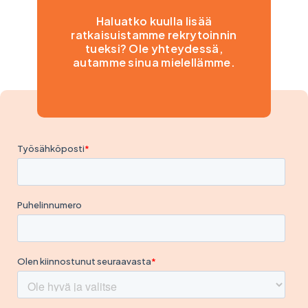
Haluatko kuulla lisää
ratkaisuistamme rekrytoinnin
tueksi? Ole yhteydessä,
autamme sinua mielellämme.