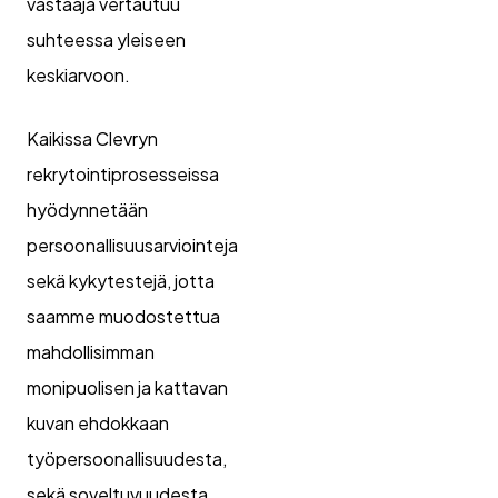
vastaaja vertautuu
suhteessa yleiseen
keskiarvoon.
Kaikissa Clevryn
rekrytointiprosesseissa
hyödynnetään
persoonallisuusarviointeja
sekä kykytestejä, jotta
saamme muodostettua
mahdollisimman
monipuolisen ja kattavan
kuvan ehdokkaan
työpersoonallisuudesta,
sekä soveltuvuudesta