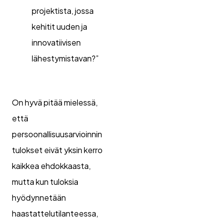
projektista, jossa
kehitit uuden ja
innovatiivisen
lähestymistavan?”
On hyvä pitää mielessä,
että
persoonallisuusarvioinnin
tulokset eivät yksin kerro
kaikkea ehdokkaasta,
mutta kun tuloksia
hyödynnetään
haastattelutilanteessa,