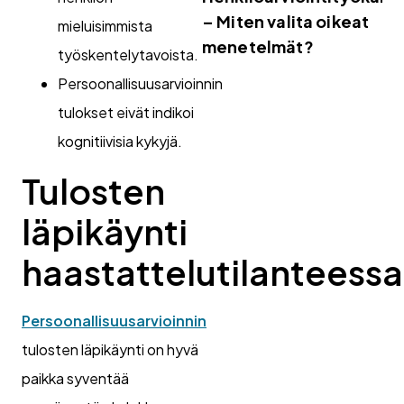
– Miten valita oikeat
mieluisimmista
menetelmät?
työskentelytavoista.
Persoonallisuusarvioinnin
tulokset eivät indikoi
kognitiivisia kykyjä.
Tulosten
läpikäynti
haastattelutilanteessa
Persoonallisuusarvioinnin
tulosten läpikäynti on hyvä
paikka syventää