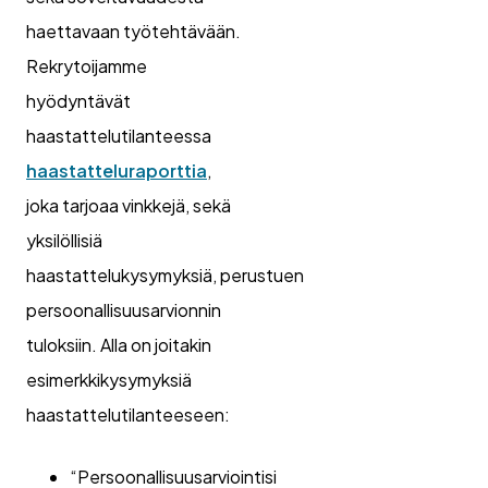
haettavaan työtehtävään.
Rekrytoijamme
hyödyntävät
haastattelutilanteessa
haastatteluraporttia
,
joka tarjoaa vinkkejä, sekä
yksilöllisiä
haastattelukysymyksiä, perustuen
persoonallisuusarvionnin
tuloksiin. Alla on joitakin
esimerkkikysymyksiä
haastattelutilanteeseen:
“Persoonallisuusarviointisi