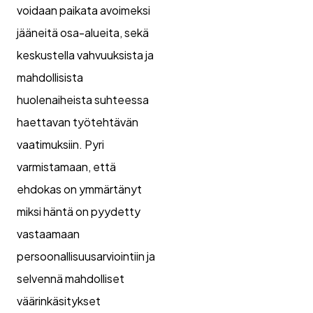
voidaan paikata avoimeksi
jääneitä osa-alueita, sekä
keskustella vahvuuksista ja
mahdollisista
huolenaiheista suhteessa
haettavan työtehtävän
vaatimuksiin. Pyri
varmistamaan, että
ehdokas on ymmärtänyt
miksi häntä on pyydetty
vastaamaan
persoonallisuusarviointiin ja
selvennä mahdolliset
väärinkäsitykset