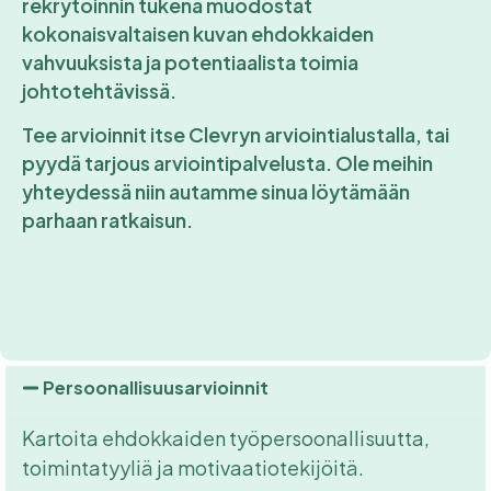
rekrytoinnin tukena muodostat
kokonaisvaltaisen kuvan ehdokkaiden
vahvuuksista ja potentiaalista toimia
johtotehtävissä.
Tee arvioinnit itse Clevryn arviointialustalla, tai
pyydä tarjous arviointipalvelusta. Ole meihin
yhteydessä niin autamme sinua löytämään
parhaan ratkaisun.
Persoonallisuusarvioinnit
Kartoita ehdokkaiden työpersoonallisuutta,
toimintatyyliä ja motivaatiotekijöitä.