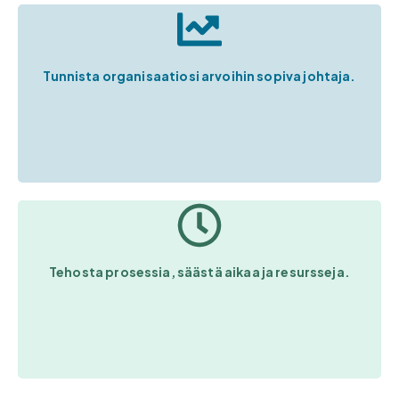
Tunnista organisaatiosi arvoihin sopiva johtaja.
Tehosta prosessia, säästä aikaa ja resursseja.