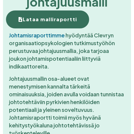
johtajuusmalli
Lataa malliraportti
Johtamisraporttimme
hyödyntää Clevryn
organisaatiopsykologien tutkimustyöhön
perustuvaa johtajuusmallia, joka tarjoaa
joukon johtamispotentiaaliin liittyviä
indikaattoreita.
Johtajuusmallin osa-alueet ovat
menestymisen kannalta tärkeitä
ominaisuuksia, joiden avulla voidaan tunnistaa
johtotehtäviin pyrkivien henkilöiden
potentiaali ja yleinen soveltuvuus.
Johtamisraportti toimii myös hyvänä
kehitystyökaluna johtotehtävissä jo
työskenteleville.