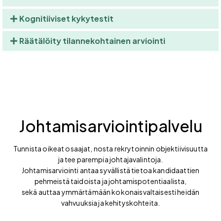
Kognitiiviset kykytestit
Räätälöity tilannekohtainen arviointi
Johtamisarviointipalvelu
Tunnista oikeat osaajat, nosta rekrytoinnin objektiivisuutta
ja tee parempia johtajavalintoja.
Johtamisarviointi antaa syvällistä tietoa kandidaattien
pehmeistä taidoista ja johtamispotentiaalista,
sekä auttaa ymmärtämään kokonaisvaltaisesti heidän
vahvuuksia ja kehityskohteita.