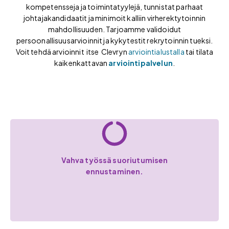
kompetensseja ja toimintatyylejä, tunnistat parhaat
johtajakandidaatit ja minimoit kalliin virherektytoinnin
mahdollisuuden. Tarjoamme validoidut
persoonallisuusarvioinnit ja kykytestit rekrytoinnin tueksi.
Voit tehdä arvioinnit itse Clevryn
arviointialustalla
tai tilata
kaikenkattavan
arviointipalvelun
.
Vahva työssä suoriutumisen
ennustaminen.