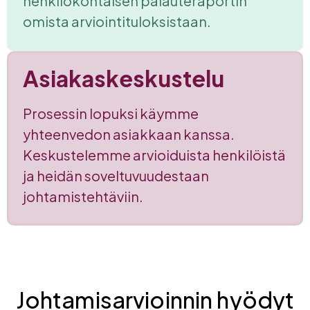
henkilökohtaisen palauteraportin
omista arviointituloksistaan.
Asiakaskeskustelu
Prosessin lopuksi käymme
yhteenvedon asiakkaan kanssa.
Keskustelemme arvioiduista henkilöistä
ja heidän soveltuvuudestaan
johtamistehtäviin.
Johtamisarvioinnin hyödyt