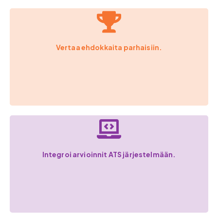
Vertaa ehdokkaita parhaisiin.
Integroi arvioinnit ATS järjestelmään.