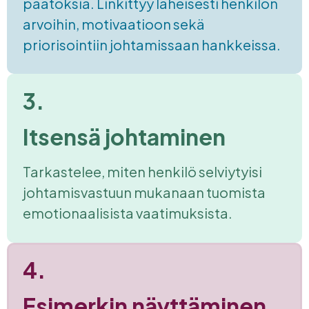
päätöksiä. Linkittyy läheisesti henkilön
arvoihin, motivaatioon sekä
priorisointiin johtamissaan hankkeissa.
3.
Itsensä johtaminen
Tarkastelee, miten henkilö selviytyisi
johtamisvastuun mukanaan tuomista
emotionaalisista vaatimuksista.
4.
Esimerkin näyttäminen