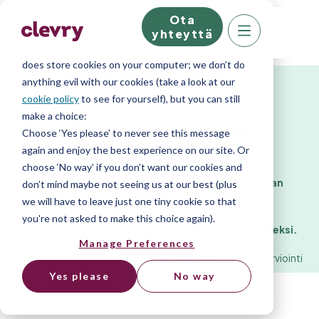
Ota
We know right? These cookie pop-ups can really
yhteyttä
ruin your visit, so we’ll make this quick. This website
does store cookies on your computer; we don’t do
Arvioinnnit johtajien rekrytointiin
anything evil with our cookies (take a look at our
cookie policy
to see for yourself), but you can still
make a choice:
Johtaja-arviointi
Choose ‘Yes please’ to never see this message
again and enjoy the best experience on our site. Or
choose ‘No way’ if you don’t want our cookies and
Arvioinnit johtajien ja esihenkilöiden parempaan
don’t mind maybe not seeing us at our best (plus
rekrytointiin. Johtaja-arviointi auttaa
we will have to leave just one tiny cookie so that
muodostamaan kokonaisvaltaisen kuvan
you're not asked to make this choice again).
ehdokkaista ja antaa syvällistä tietoa valinnan tueksi.
Manage Preferences
Home
»
Arviointialusta
»
Soveltuvuusarviointi
»
Johtaja-arviointi
Yes please
No way