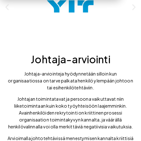
Johtaja-arviointi
Johtaja-arviointeja hyödynnetään silloin kun
organisaatiossa on tarve palkata henkilö ylempään johtoon
tai esihenkilötehtäviin.
Johtajan toimintatavat ja persoona vaikuttavat niin
liiketoimintaan kuin koko työyhteisöön laajemminkin.
Avainhenkilöiden rekrytointi on kriittinen prosessi
organisaation toimintakyvyn kannalta, ja väärällä
henkilövalinnalla voi olla merkittäviä negatiivisia vaikutuksia.
Arvioimalla johtotehtävissä menestymisen kannalta kriittisiä