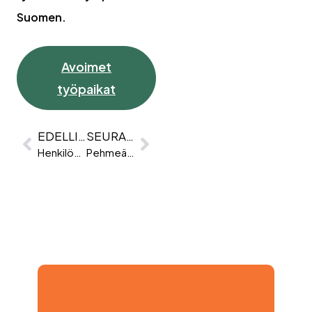
Suomen.
Avoimet
työpaikat
EDELLINEN
SEURAAVA
Henkilöstövuokraus työkuorman tasaajana – Case Citec
Pehmeät taidot (eng. soft skills) luovat tulevaisuuden kilpailuetuja