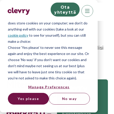
Ota
We know right? These cookie pop-ups can really
yhteyttä
ruin your visit, so we’ll make this quick. This website
does store cookies on your computer; we don’t do
anything evil with our cookies (take a look at our
cookie policy
to see for yourself), but you can still
make a choice:
Home
»
Blog
»
Miten perusosaajan tulisi
Choose ‘Yes please’ to never see this message
again and enjoy the best experience on our site. Or
merkitä IT-taidot cv:hen?
choose ‘No way’ if you don’t want our cookies and
don’t mind maybe not seeing us at our best (plus
we will have to leave just one tiny cookie so that
you're not asked to make this choice again).
Miten
Manage Preferences
perusosaaja
Kaikki rekrytoinnin
Yes please
No way
n tulisi
työkalut parhaiden
osaajien
merkitä IT-
tunnistamiseen.