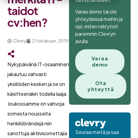
taidot
Varaa demo tai ole
cv:hen?
yhteydessä meihin ja
opi, miten rekrytoit
paremmin Clevryn
avulla.
Clevry
21 lokakuun, 2019
Varaa
Nykypäivänä IT-osaaminen
demo
jakautuu vahvasti
Ota
yksilöiden kesken ja se on
yhteyttä
käsitteenäkin todella laaja.
Joukossamme on vahvoja
somesta nousseita
henkilöbrändejä niin
Seuraa meitä ja saa
sanottuja aktiivisomettajia