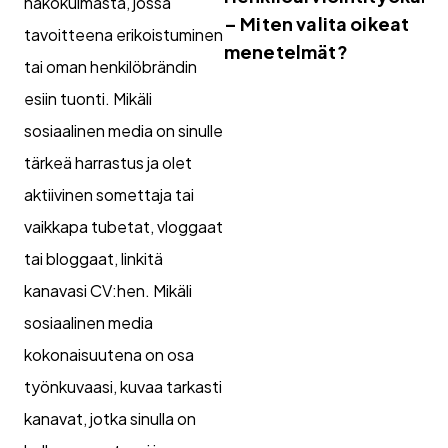
näkökulmasta, jossa
– Miten valita oikeat
tavoitteena erikoistuminen
menetelmät?
tai oman henkilöbrändin
esiin tuonti. Mikäli
sosiaalinen media on sinulle
tärkeä harrastus ja olet
aktiivinen somettaja tai
vaikkapa tubetat, vloggaat
tai bloggaat, linkitä
kanavasi CV:hen. Mikäli
sosiaalinen media
kokonaisuutena on osa
työnkuvaasi, kuvaa tarkasti
kanavat, jotka sinulla on