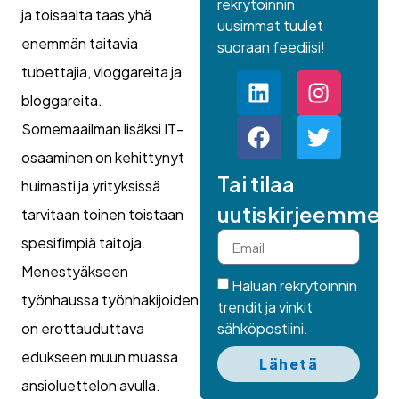
rekrytoinnin
ja toisaalta taas yhä
uusimmat tuulet
enemmän taitavia
suoraan feediisi!
tubettajia, vloggareita ja
bloggareita.
Somemaailman lisäksi IT-
osaaminen on kehittynyt
Tai tilaa
huimasti ja yrityksissä
uutiskirjeemme.
tarvitaan toinen toistaan
spesifimpiä taitoja.
Menestyäkseen
Haluan rekrytoinnin
työnhaussa työnhakijoiden
trendit ja vinkit
on erottauduttava
sähköpostiini.
edukseen muun muassa
Lähetä
ansioluettelon avulla.