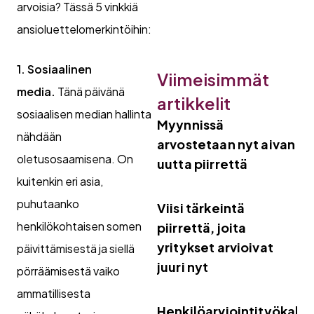
arvoisia? Tässä 5 vinkkiä
ansioluettelomerkintöihin:
1. Sosiaalinen
Viimeisimmät
media.
Tänä päivänä
artikkelit
sosiaalisen median hallinta
Myynnissä
nähdään
arvostetaan nyt aivan
oletusosaamisena. On
uutta piirrettä
kuitenkin eri asia,
puhutaanko
Viisi tärkeintä
henkilökohtaisen somen
piirrettä, joita
yritykset arvioivat
päivittämisestä ja siellä
juuri nyt
pörräämisestä vaiko
ammatillisesta
Henkilöarviointityökalut