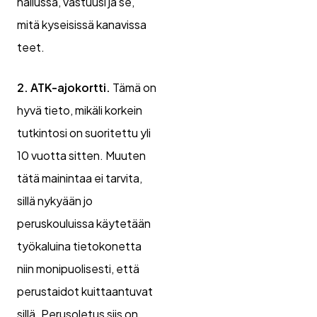
hallussa, vastuusi ja se,
mitä kyseisissä kanavissa
teet.
2. ATK-ajokortti.
Tämä on
hyvä tieto, mikäli korkein
tutkintosi on suoritettu yli
10 vuotta sitten. Muuten
tätä mainintaa ei tarvita,
sillä nykyään jo
peruskouluissa käytetään
työkaluina tietokonetta
niin monipuolisesti, että
perustaidot kuittaantuvat
sillä. Perusoletus siis on,