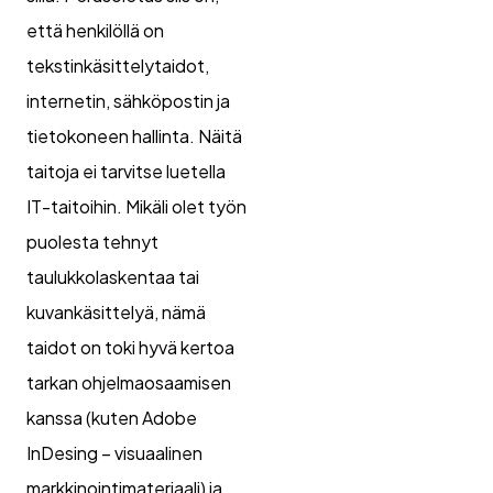
että henkilöllä on
tekstinkäsittelytaidot,
internetin, sähköpostin ja
tietokoneen hallinta. Näitä
taitoja ei tarvitse luetella
IT-taitoihin. Mikäli olet työn
puolesta tehnyt
taulukkolaskentaa tai
kuvankäsittelyä, nämä
taidot on toki hyvä kertoa
tarkan ohjelmaosaamisen
kanssa (kuten Adobe
InDesing – visuaalinen
markkinointimateriaali) ja