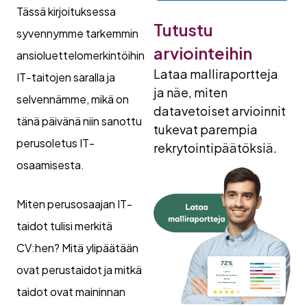
Tässä kirjoituksessa
Tutustu
syvennymme tarkemmin
arviointeihin
ansioluettelomerkintöihin
Lataa malliraportteja
IT-taitojen saralla ja
ja näe, miten
selvennämme, mikä on
datavetoiset arvioinnit
tänä päivänä niin sanottu
tukevat parempia
perusoletus IT-
rekrytointipäätöksiä.
osaamisesta.
Miten perusosaajan IT-
taidot tulisi merkitä
CV:hen? Mitä ylipäätään
ovat perustaidot ja mitkä
taidot ovat maininnan