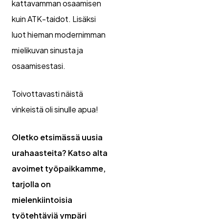
kattavamman osaamisen
kuin ATK-taidot. Lisäksi
luot hieman modernimman
mielikuvan sinusta ja
osaamisestasi.
Toivottavasti näistä
vinkeistä oli sinulle apua!
Oletko etsimässä uusia
urahaasteita? Katso alta
avoimet työpaikkamme,
tarjolla on
mielenkiintoisia
työtehtäviä ympäri