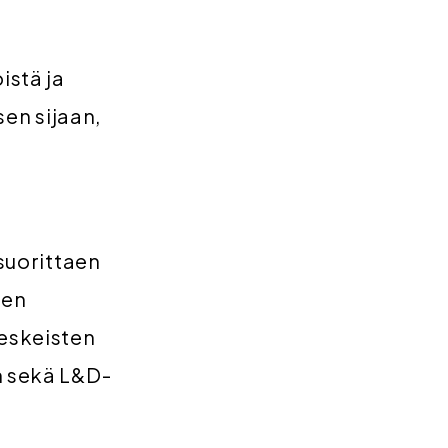
istä ja
sen sijaan,
 suorittaen
jen
keskeisten
n sekä L&D-