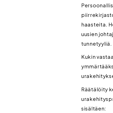
Persoonallis
piirrekirjas
haasteita. H
uusien johta
tunnetyyliä.
Kukin vastaa
ymmärtääkse
urakehitykse
Räätälöity 
urakehityspr
sisältäen: