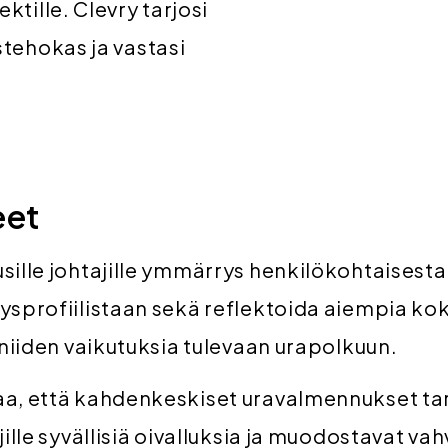
ktille. Clevry tarjosi
stehokas ja vastasi
eet
sille johtajille ymmärrys henkilökohtaisesta
ysprofiilistaan sekä reflektoida aiempia k
a niiden vaikutuksia tulevaan urapolkuun.
aa, että kahdenkeskiset uravalmennukset ta
ujille syvällisiä oivalluksia ja muodostavat va