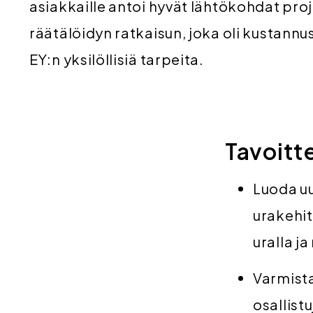
asiakkaille antoi hyvät lähtökohdat proje
räätälöidyn ratkaisun, joka oli kustannu
EY:n yksilöllisiä tarpeita.
Tavoitt
Luoda uu
urakehit
uralla j
Varmist
osallist