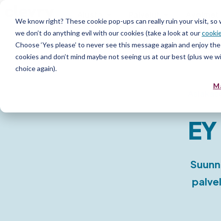
Alusta
Palvelut
Avoimet 
We know right? These cookie pop-ups can really ruin your visit, so
we don’t do anything evil with our cookies (take a look at our
cookie
Choose ‘Yes please’ to never see this message again and enjoy the 
cookies and don’t mind maybe not seeing us at our best (plus we wil
choice again).
M
Asiakas
EY
Suunn
palve