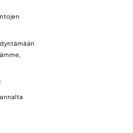
ntojen
yödyntämään
miämme,
:
kannalta
.