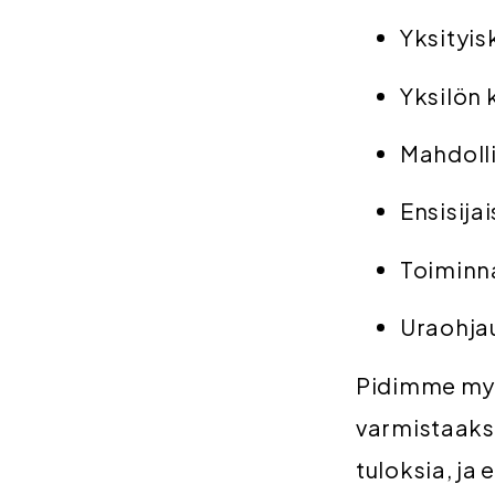
Yksityis
Yksilön 
Mahdolli
Ensisija
Toiminna
Uraohja
Pidimme myö
varmistaaks
tuloksia, ja 