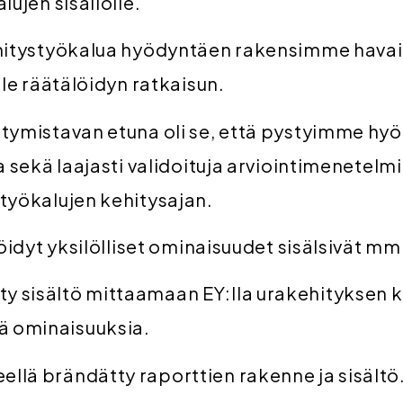
lujen sisällölle.
hitystyökalua hyödyntäen rakensimme havai
lle räätälöidyn ratkaisun.
tymistavan etuna oli se, että pystyimme h
a sekä laajasti validoituja arviointimenetel
työkalujen kehitysajan.
löidyt yksilölliset ominaisuudet sisälsivät mm
ty sisältö mittaamaan EY:lla urakehityksen 
ä ominaisuuksia.
eellä brändätty raporttien rakenne ja sisältö