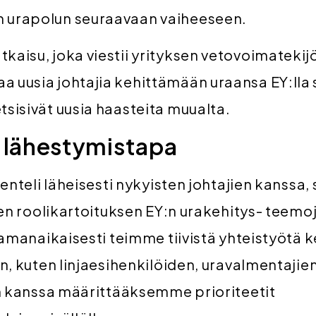
n urapolun seuraavaan vaiheeseen.
tkaisu, joka viestii yrityksen vetovoimatekijö
a uusia johtajia kehittämään uraansa EY:lla 
etsisivät uusia haasteita muualta.
 lähestymistapa
enteli läheisesti nykyisten johtajien kanssa,
en roolikartoituksen EY:n urakehitys- teemo
amanaikaisesti teimme tiivistä yhteistyötä 
, kuten linjaesihenkilöiden, uravalmentajie
n kanssa määrittääksemme prioriteetit