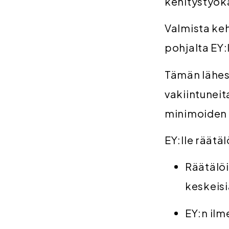
kehitystyöka
Valmista ke
pohjalta EY:
Tämän lähes
vakiintuneit
minimoiden 
EY:lle räätä
Räätälöi
keskeisi
EY:n ilm