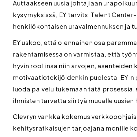
Auttaakseen uusia johtajiaan urapolkuun 
kysymyksissä, EY tarvitsi Talent Center-
henkilökohtaisen uravalmennuksen ja tu
EY uskoo, että olennainen osa paremm
rakentamisessa on varmistaa, että työnt
hyvin rooliinsa niin arvojen, asenteiden 
motivaatiotekijöidenkin puolesta. EY:n
luoda palvelu tukemaan tätä prosessia,
ihmisten tarvetta siirtyä muualle uusien
Clevryn vankka kokemus verkkopohjaiste
kehitysratkaisujen tarjoajana monille ko