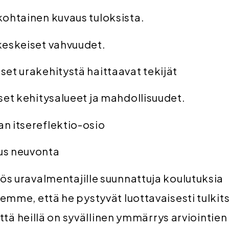
kohtainen kuvaus tuloksista.
keskeiset vahvuudet.
set urakehitystä haittaavat tekijät
iset kehitysalueet ja mahdollisuudet.
n itsereflektio-osio
us neuvonta
s uravalmentajille suunnattuja koulutuksia
emme, että he pystyvät luottavaisesti tulki
että heillä on syvällinen ymmärrys arviointien