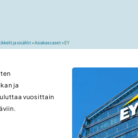
tikkelit ja sisällöt
»
Asiakascaset
»
EY
uten
ikan ja
ouluttaa vuosittain
äviin.