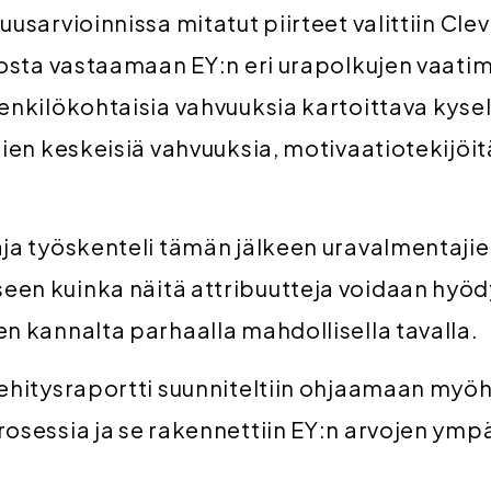
uusarvioinnissa mitatut piirteet valittiin Cle
tosta vastaamaan EY:n eri urapolkujen vaatim
enkilökohtaisia vahvuuksia kartoittava kysely
jien keskeisiä vahvuuksia, motivaatiotekijöi
ja työskenteli tämän jälkeen uravalmentaji
en kuinka näitä attribuutteja voidaan hyö
n kannalta parhaalla mahdollisella tavalla.
kehitysraportti suunniteltiin ohjaamaan my
osessia ja se rakennettiin EY:n arvojen ympär