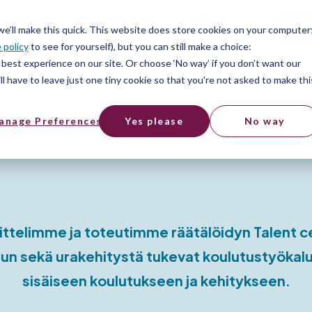
työpaikat
Materiaalit
FI
Free
 we’ll make this quick. This website does store cookies on your computer
 policy
to see for yourself), but you can still make a choice:
best experience on our site. Or choose ‘No way’ if you don’t want our
l have to leave just one tiny cookie so that you're not asked to make thi
anage Preferences
Yes please
No way
case
ittelimme ja toteutimme räätälöidyn Talent c
lun sekä urakehitystä tukevat koulutustyökalu
sisäiseen koulutukseen ja kehitykseen.