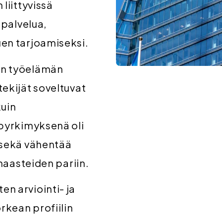
liittyvissä
 palvelua,
en tarjoamiseksi.
an työelämän
ekijät soveltuvat
kuin
 pyrkimyksenä oli
 sekä vähentää
 haasteiden pariin.
n arviointi- ja
rkean profiilin