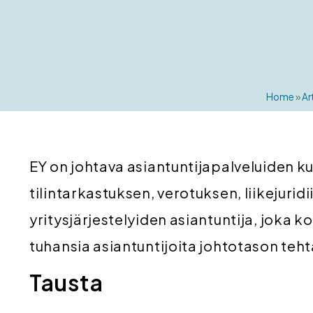
Home
»
Ar
EY on johtava asiantuntijapalveluiden k
tilintarkastuksen, verotuksen, liikejuridi
yritysjärjestelyiden asiantuntija, joka k
tuhansia asiantuntijoita johtotason teht
Tausta