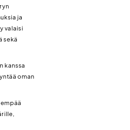
vryn
uksia ja
 valaisi
tä sekä
en kanssa
dyntää oman
öhempää
ille,