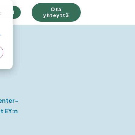
Ota
 trial
;
yhteyttä
s
enter-
t EY:n