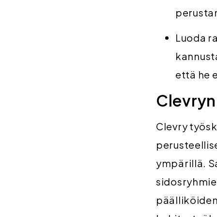
perusta
Luoda ra
kannusta
että he 
Clevryn
Clevry työsk
perusteellis
ympärillä. S
sidosryhmien
päälliköide