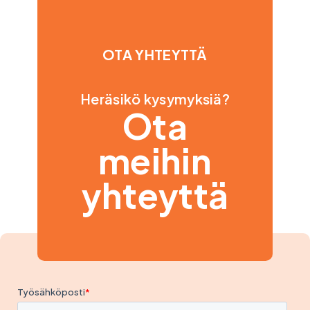
OTA YHTEYTTÄ
Heräsikö kysymyksiä?
Ota
meihin
yhteyttä