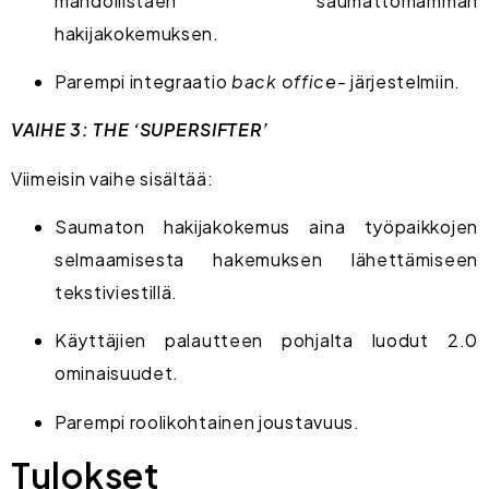
mahdollistaen saumattomamman
hakijakokemuksen.
Parempi integraatio
back office-
järjestelmiin.
VAIHE 3: THE ‘SUPERSIFTER’
Viimeisin vaihe sisältää:
Saumaton hakijakokemus aina työpaikkojen
selmaamisesta hakemuksen lähettämiseen
tekstiviestillä.
Käyttäjien palautteen pohjalta luodut 2.0
ominaisuudet.
Parempi roolikohtainen joustavuus.
Tulokset