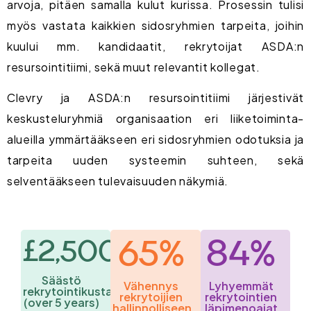
arvoja, pitäen samalla kulut kurissa. Prosessin tulisi
myös vastata kaikkien sidosryhmien tarpeita, joihin
kuului mm. kandidaatit, rekrytoijat ASDA:n
resursointitiimi, sekä muut relevantit kollegat.
Clevry ja ASDA:n resursointitiimi järjestivät
keskusteluryhmiä organisaation eri liiketoiminta-
alueilla ymmärtääkseen eri sidosryhmien odotuksia ja
tarpeita uuden systeemin suhteen, sekä
selventääkseen tulevaisuuden näkymiä.
£2,500,000
65%
84%
Säästö
Vähennys
Lyhyemmät
rekrytointikustannuksissa
rekrytoijien
rekrytointien
(over 5 years)
hallinnolliseen
läpimenoajat