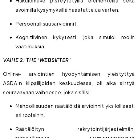
Hakulomake pisteytetyillä elementeillä sekä
avoimilla kysymyksillä haastattelua varten.
Persoonallisuusarvioinnit
Kognitiivinen kykytesti, joka simuloi roolin
vaatimuksia.
VAIHE 2: THE ‘WEBSIFTER’
Online- arviointien hyödyntämisen yleistyttyä
ASDA:n kilpailijoiden keskuudessa, oli aika siirtyä
seuraaavaan vaiheesee, joka sisälsi:
Mahdollisuuden räätälöidä arvioinnit yksilöllisesti
eri rooleihin.
Räätälöityn rekrytointijärjestelmän,