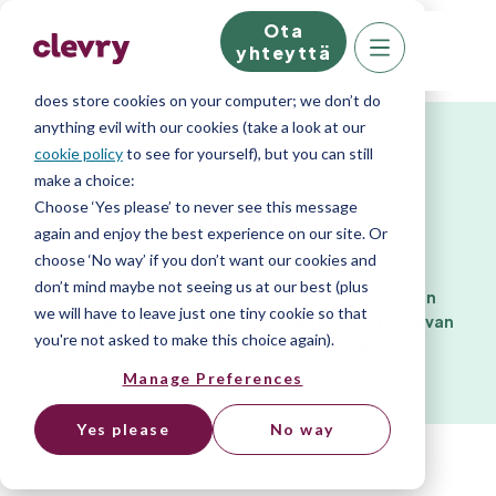
Ota
We know right? These cookie pop-ups can really
yhteyttä
ruin your visit, so we’ll make this quick. This website
does store cookies on your computer; we don’t do
anything evil with our cookies (take a look at our
Asiakascase
cookie policy
to see for yourself), but you can still
make a choice:
ASDA
Choose ‘Yes please’ to never see this message
again and enjoy the best experience on our site. Or
choose ‘No way’ if you don’t want our cookies and
don’t mind maybe not seeing us at our best (plus
Toteutimme ASDA:lle modernin web-pohjaisen
we will have to leave just one tiny cookie so that
rekrytointijärjestelmän, joka mahdollistaa jatkuvan
you're not asked to make this choice again).
kehittymisen ja pitää ASDA:n askeleen edellä
kilpailijoitaan.
Manage Preferences
Home
»
Artikkelit ja sisällöt
»
Asiakascaset
»
ASDA
Yes please
No way