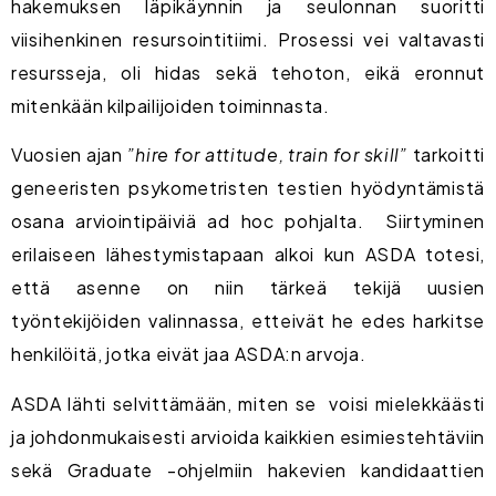
hakemuksen läpikäynnin ja seulonnan suoritti
viisihenkinen resursointitiimi. Prosessi vei valtavasti
resursseja, oli hidas sekä tehoton, eikä eronnut
mitenkään kilpailijoiden toiminnasta.
Vuosien ajan
”hire for attitude, train for skill”
tarkoitti
geneeristen psykometristen testien hyödyntämistä
osana arviointipäiviä ad hoc pohjalta. Siirtyminen
erilaiseen lähestymistapaan alkoi kun ASDA totesi,
että asenne on niin tärkeä tekijä uusien
työntekijöiden valinnassa, etteivät he edes harkitse
henkilöitä, jotka eivät jaa ASDA:n arvoja.
ASDA lähti selvittämään, miten se voisi mielekkäästi
ja johdonmukaisesti arvioida kaikkien esimiestehtäviin
sekä Graduate -ohjelmiin hakevien kandidaattien