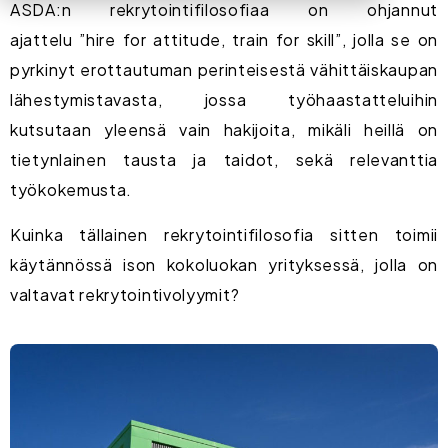
ASDA:n rekrytointifilosofiaa on ohjannut
ajattelu ”hire for attitude, train for skill”, jolla se on
pyrkinyt erottautuman perinteisestä vähittäiskaupan
lähestymistavasta, jossa työhaastatteluihin
kutsutaan yleensä vain hakijoita, mikäli heillä on
tietynlainen tausta ja taidot, sekä relevanttia
työkokemusta.
Kuinka tällainen rekrytointifilosofia sitten toimii
käytännössä ison kokoluokan yrityksessä, jolla on
valtavat rekrytointivolyymit?